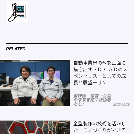
RELATED
自動車業界の今を画面に
描き出す３Ｄ-ＣＡＤのス
ペシャリストとしての成
長と展望ーサン
型技術 連載「金型
の未来を拓く技術者
たち」
2026.06.29
金型製作の技術を活かし
た「モノづくりができる