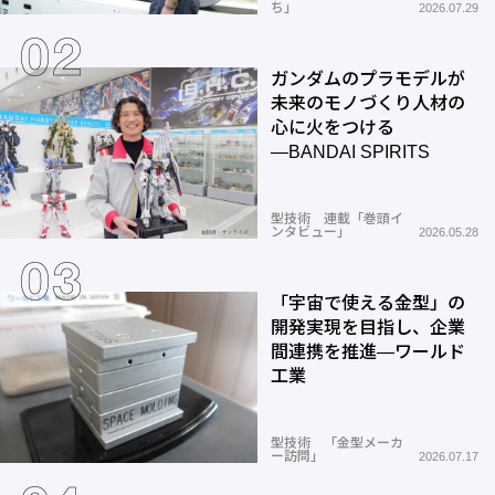
ち」
2026.07.29
ガンダムのプラモデルが
未来のモノづくり人材の
心に火をつける
―BANDAI SPIRITS
型技術 連載「巻頭イ
ンタビュー」
2026.05.28
「宇宙で使える金型」の
開発実現を目指し、企業
間連携を推進―ワールド
工業
型技術 「金型メーカ
ー訪問」
2026.07.17