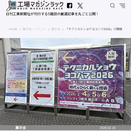
日刊工業新聞社が刊行する5雑誌の厳選記事を丸ごと公開！
工場マガジンラック｜日刊工業新聞社
HOME
展示会・イベント
展示会
「テクニカルショウヨコハマ2026」が開催
展示会
2026.02.16