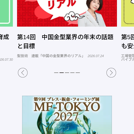
話題
第5回 改善のスキル育成④ 今より
第1
も安全につくれるスキルを高める
社を
工場管理 連載「リーダーに捧ぐZ世代の新人育成
工場管
バイブル Season2」
を防止
2026.07.21