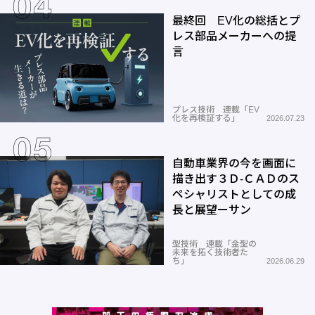
最終回 EV化の総括とプ
レス部品メーカーへの提
言
プレス技術 連載「EV
化を再検証する」
2026.07.23
自動車業界の今を画面に
描き出す３Ｄ-ＣＡＤのス
ペシャリストとしての成
長と展望ーサン
型技術 連載「金型の
未来を拓く技術者た
ち」
2026.06.29