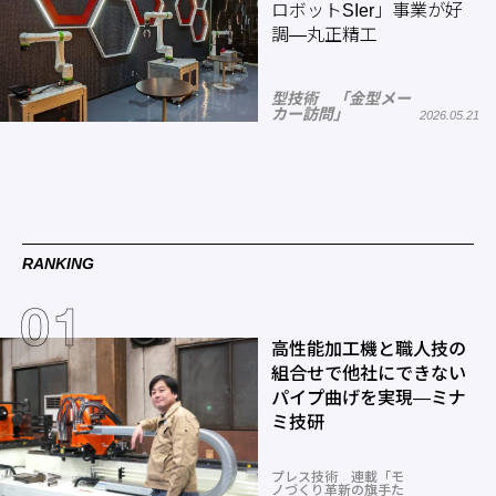
ロボットSIer」事業が好
調―丸正精工
型技術 「金型メー
カー訪問」
2026.05.21
RANKING
高性能加工機と職人技の
組合せで他社にできない
パイプ曲げを実現―ミナ
ミ技研
プレス技術 連載「モ
ノづくり革新の旗手た