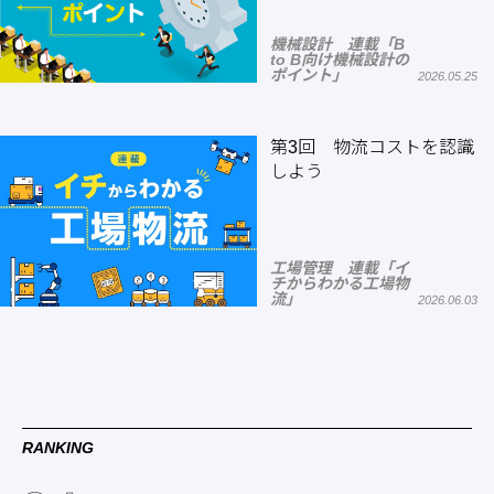
機械設計 連載「B
to B向け機械設計の
ポイント」
2026.05.25
第3回 物流コストを認識
しよう
工場管理 連載「イ
チからわかる工場物
流」
2026.06.03
RANKING