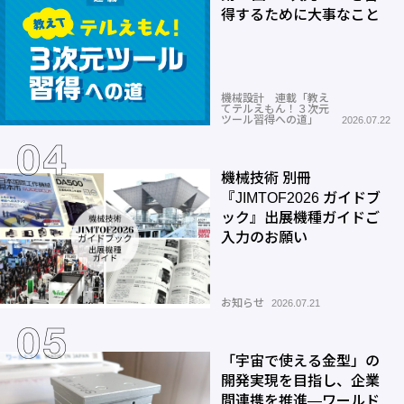
得するために大事なこと
機械設計 連載「教え
てテルえもん！３次元
ツール習得への道」
2026.07.22
機械技術 別冊
『JIMTOF2026 ガイドブ
ック』出展機種ガイドご
入力のお願い
お知らせ
2026.07.21
「宇宙で使える金型」の
開発実現を目指し、企業
間連携を推進―ワールド