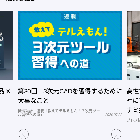
品メ
第30回 3次元CADを習得するために
高性
大事なこと
社に
ナミ
機械設計 連載「教えてテルえもん！３次元ツー
ル習得への道」
2026.07.22
プレス