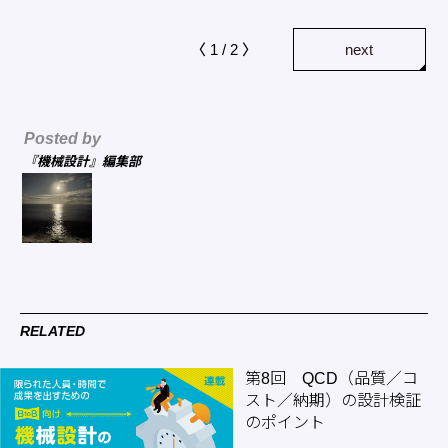
〈 1 / 2 〉
next
Posted by
『機械設計』編集部
RELATED
第8回 QCD（品質／コ
スト／納期）の設計検証
のポイント