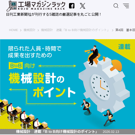
日刊工業新聞社が刊行する5雑誌の厳選記事を丸ごと公開！
工場マガジンラック｜日刊工業新聞社
HOME
機械設計
機械設計 連載「B to B向け機械設計のポイント」
第4回 基本
機械設計 連載「B to B向け機械設計のポイント」
2026.02.13