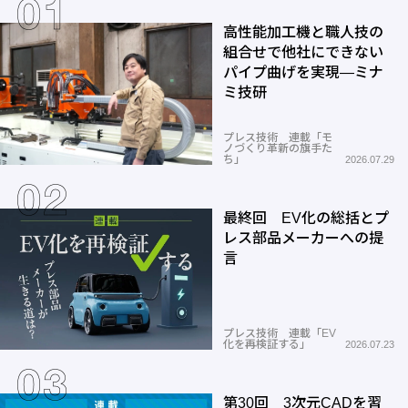
高性能加工機と職人技の
組合せで他社にできない
パイプ曲げを実現―ミナ
ミ技研
プレス技術 連載「モ
ノづくり革新の旗手た
ち」
2026.07.29
最終回 EV化の総括とプ
レス部品メーカーへの提
言
プレス技術 連載「EV
化を再検証する」
2026.07.23
第30回 3次元CADを習