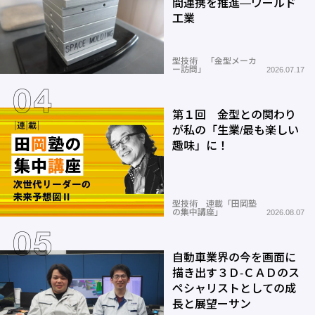
間連携を推進―ワールド
工業
型技術 「金型メーカ
ー訪問」
2026.07.17
第１回 金型との関わり
が私の「生業/最も楽しい
趣味」に！
型技術 連載「田岡塾
の集中講座」
2026.08.07
自動車業界の今を画面に
描き出す３Ｄ-ＣＡＤのス
ペシャリストとしての成
長と展望ーサン