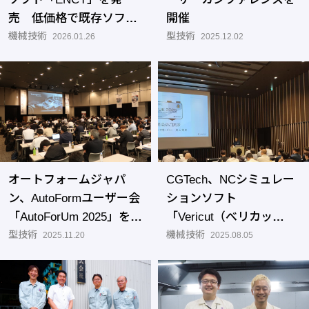
売 低価格で既存ソフト
開催
からの置換を提案
機械技術
型技術
2026.01.26
2025.12.02
オートフォームジャパ
CGTech、NCシミュレー
ン、AutoFormユーザー会
ションソフト
「AutoForUm 2025」を東
「Vericut（べリカッ
京で開催
型技術
ト）」の最新機能とユー
機械技術
2025.11.20
2025.08.05
ザー事例を紹介