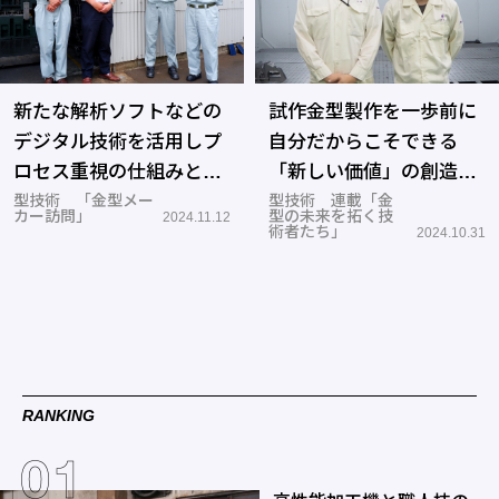
新たな解析ソフトなどの
試作金型製作を一歩前に
デジタル技術を活用しプ
自分だからこそできる
ロセス重視の仕組みと現
「新しい価値」の創造―
場を実現―南工
型技術 「金型メー
鳥羽工研
型技術 連載「金
カー訪問」
型の未来を拓く技
2024.11.12
術者たち」
2024.10.31
RANKING