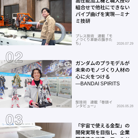
高性能加工機と職人技の
組合せで他社にできない
パイプ曲げを実現―ミナ
ミ技研
プレス技術 連載「モ
ノづくり革新の旗手た
ち」
2026.07.29
ガンダムのプラモデルが
未来のモノづくり人材の
心に火をつける
―BANDAI SPIRITS
型技術 連載「巻頭イ
ンタビュー」
2026.05.28
「宇宙で使える金型」の
開発実現を目指し、企業