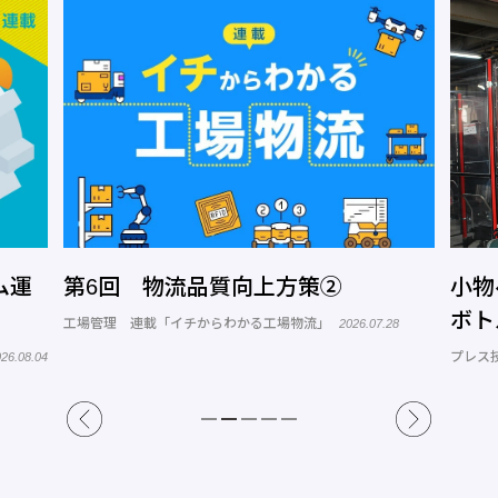
ム運
第6回 物流品質向上方策②
小物
ボト
工場管理 連載「イチからわかる工場物流」
2026.07.28
プレス
26.08.04