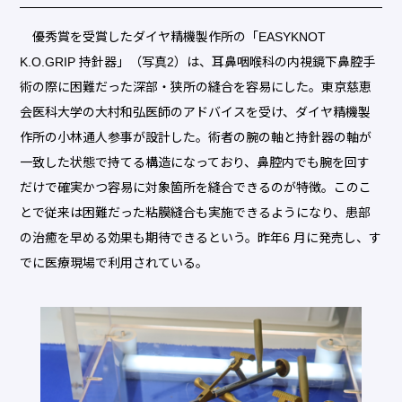
優秀賞を受賞したダイヤ精機製作所の「EASYKNOT
K.O.GRIP 持針器」（写真2）は、耳鼻咽喉科の内視鏡下鼻腔手
術の際に困難だった深部・狭所の縫合を容易にした。東京慈恵
会医科大学の大村和弘医師のアドバイスを受け、ダイヤ精機製
作所の小林通人参事が設計した。術者の腕の軸と持針器の軸が
一致した状態で持てる構造になっており、鼻腔内でも腕を回す
だけで確実かつ容易に対象箇所を縫合できるのが特徴。このこ
とで従来は困難だった粘膜縫合も実施できるようになり、患部
の治癒を早める効果も期待できるという。昨年6 月に発売し、す
でに医療現場で利用されている。