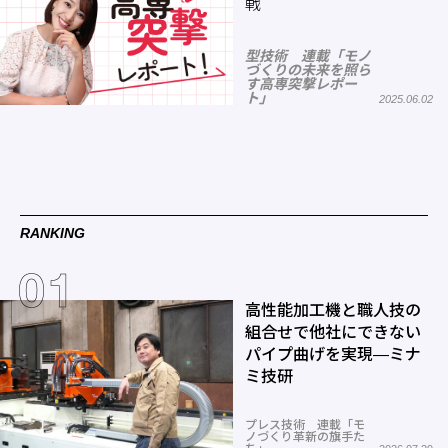
戦
型技術 連載「モノ
づくりの未来を照ら
す高専突撃レポー
ト」
2025.06.02
RANKING
高性能加工機と職人技の
組合せで他社にできない
パイプ曲げを実現―ミナ
ミ技研
プレス技術 連載「モ
ノづくり革新の旗手た