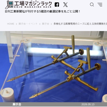
日刊工業新聞社が刊行する5雑誌の厳選記事を丸ごと公開！
工場マガジンラック｜日刊工業新聞社
HOME
展示会・イベント
展示会
多様化する医療現場のニーズに応える技術開発を披露 
展示会
2026.05.13