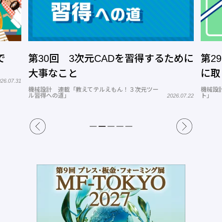
3次元CADを習得するために
第29回 景気後退局
と
に取り組む予算がな
教えてテルえもん！３次元ツー
機械設計 連載「若手技術者戦力化
ト」
2026.07.22