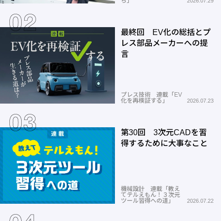
ち」
2026.07.29
最終回 EV化の総括とプ
レス部品メーカーへの提
言
プレス技術 連載「EV
化を再検証する」
2026.07.23
第30回 3次元CADを習
得するために大事なこと
機械設計 連載「教え
てテルえもん！３次元
ツール習得への道」
2026.07.22