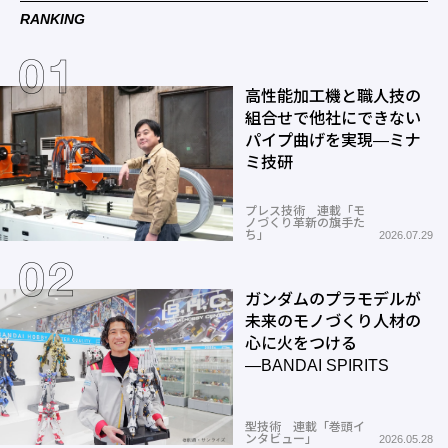
RANKING
高性能加工機と職人技の
組合せで他社にできない
パイプ曲げを実現―ミナ
ミ技研
プレス技術 連載「モ
ノづくり革新の旗手た
ち」
2026.07.29
ガンダムのプラモデルが
未来のモノづくり人材の
心に火をつける
―BANDAI SPIRITS
型技術 連載「巻頭イ
ンタビュー」
2026.05.28