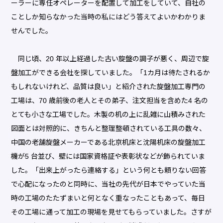
ーラーに専任オペレーターを配置して加工をしていて、自社の
ことしか知らなかった当時の私にはどう答えてよいかわかりま
せんでした。
同じ頃、20 年以上経過した古い旋盤の調子が悪く、周辺で旋
盤加工ができる会社を探していました。「1カ月は待たされるか
もしれないけれど、品質は良い」と紹介された旋盤加工専門の
工場は、70 歳前後の老人とその弟子、注文担当を含めた4 名の
とても小さな工場でした。木製の机の上に乱雑に山積みされた
図面とは対照的に、きちんと整理整頓されている工具の数々、
中国の老舗旋盤メーカーである北京机床と沈陽机床の旋盤加工
機が5 台並び、壁には国家資格証や表彰状などが飾られていま
した。「出来上がったら連絡する」という何とも頼りない回答
で心配になったのと同時に、当社の先代が日本でやっていた当
時の工場のたたずまいと何となく重なったこともあって、毎日
その工場に通って加工の現場を見せてもらっていました。さすが