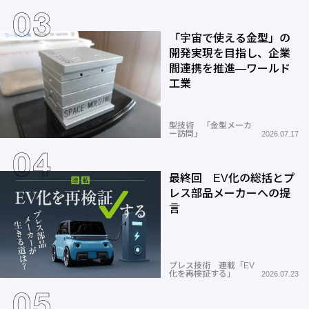
「宇宙で使える金型」の
開発実現を目指し、企業
間連携を推進―ワールド
工業
型技術 「金型メーカ
ー訪問」
2026.07.17
最終回 EV化の総括とプ
レス部品メーカーへの提
言
プレス技術 連載「EV
化を再検証する」
2026.07.23