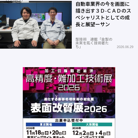
自動車業界の今を画面に
描き出す３Ｄ-ＣＡＤのス
ペシャリストとしての成
長と展望ーサン
型技術 連載「金型の
未来を拓く技術者た
ち」
2026.06.29