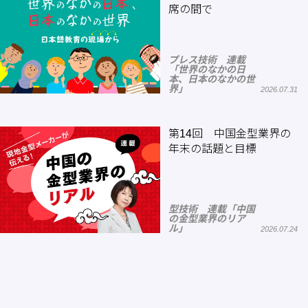
席の間で
プレス技術 連載
「世界のなかの日
本、日本のなかの世
界」
2026.07.31
第14回 中国金型業界の
年末の話題と目標
型技術 連載「中国
の金型業界のリア
ル」
2026.07.24