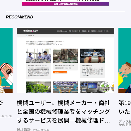
RECOMMEND
で
機械ユーザー、機械メーカー・商社
第1
と全国の機械修理業者をマッチング
いた
26.07.31
するサービスを展開―機械修理ドッ
プレス
かの世
トコム
機械設計
2026.08.06