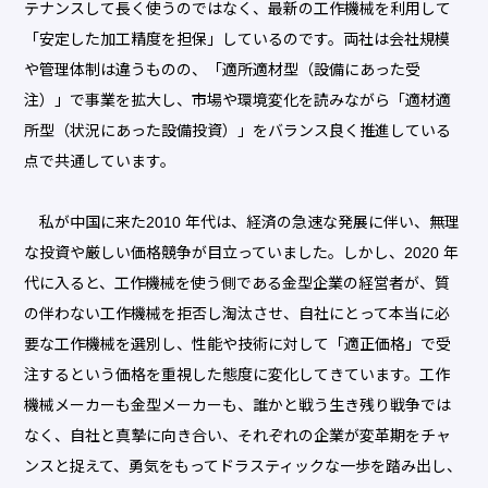
テナンスして長く使うのではなく、最新の工作機械を利用して
「安定した加工精度を担保」しているのです。両社は会社規模
や管理体制は違うものの、「適所適材型（設備にあった受
注）」で事業を拡大し、市場や環境変化を読みながら「適材適
所型（状況にあった設備投資）」をバランス良く推進している
点で共通しています。
私が中国に来た2010 年代は、経済の急速な発展に伴い、無理
な投資や厳しい価格競争が目立っていました。しかし、2020 年
代に入ると、工作機械を使う側である金型企業の経営者が、質
の伴わない工作機械を拒否し淘汰させ、自社にとって本当に必
要な工作機械を選別し、性能や技術に対して「適正価格」で受
注するという価格を重視した態度に変化してきています。工作
機械メーカーも金型メーカーも、誰かと戦う生き残り戦争では
なく、自社と真摯に向き合い、それぞれの企業が変革期をチャ
ンスと捉えて、勇気をもってドラスティックな一歩を踏み出し、