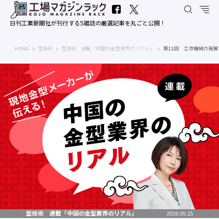
日刊工業新聞社が刊行する5雑誌の厳選記事を丸ごと公開！
工場マガジンラック｜日刊工業新聞社
HOME
型技術
型技術 連載「中国の金型業界のリアル」
第11回 工作機械の発
型技術 連載「中国の金型業界のリアル」
2026.05.15