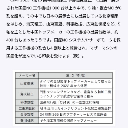
CIMT2025（第19 回中国国際工作機械展覧会）に出展・展示
された国産NC 工作機械1,000 台以上の中で、5 軸・複合MC が6
割を超え、その中でも日本の展示会にも出展している北京精彫
をはじめ、海天精工、山東豪邁、科德数控、広東創世紀など、5
軸を主とした中国トップメーカーの工作機械の出展台数は、約
400 台もあったそうです。国産NC システムやサーボモータを採
用する工作機械の割合も4 割以上と報告され、マザーマシンの
国産化が進んでいる印象を受けます（表）。