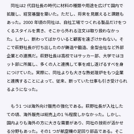
同社は2 代目社長の時代に材料の種類や用途を広げて国内で
拡販し、経営基盤を築いた。ただし、将来を見据えると課題も
あった。2000 年頃の同社は、自社工場でつくれる製品だけをつ
くるスタイルを貫き、そこから外れる注文は取り扱わなかっ
た。しかし、断わってばかりいると顧客を遠ざけかねない。そ
こで萩野社長が打ち出したのが鋳造や鍛造、金型会社など外部
企業との連携だ。萩野社長は高校ではサッカー部、大学ではヨ
ット部に所属し、多くの人と連携して事を成し遂げるすべを身
につけていた。実際に、同社よりも大きな熱処理炉をもつ企業
と連携することによって、従来、断っていた仕事も引き受けられ
るようになった。
もう1 つは海外向け販売の強化である。萩野社長が入社した
ての頃、海外販売は総売上の1 ％程度しかなかった。しかし、
国内よりも海外の方に大きな需要があり、同社の技術が活かせ
る分野もあった。その1 つが航空機の足回り部品である。そこ