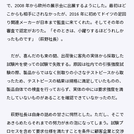
で、2008 年から欧州の展示会に出展するようにした。最初はど
こからも相手にされなかったが、2016 年に初めてドイツの足回
り関連メーカーが日本まで監査に来てくれた。そしてその年の
審査で認定がおりた。「そのときは、小躍りするほどうれしか
ったものです」（萩野社長）。
だが、喜んだのも束の間、出荷後に客先の実体から採取した
試験片を使っての試験で失敗する。原因は社内での引張強度試
験の際、製品からではなく別取りの小さなテストピースから取
ったため、テストピースの結果は規格に満足していたものの、
製品自体での検査を行っておらず、実体の中には要求強度を満
たしていないものがあることを確認できていなかったのだ。
萩野社長は自身の詰めの甘さに愕然とした。ただし、そこで
あきらめたらそれまでの努力が水の泡になってしまう。試験プ
ロセスを含めて要求仕様を満たすことを条件に顧客企業と交渉