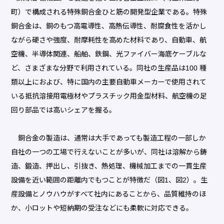
町）で構成される特殊銅合金ひと筋の開発型企業である。特殊
銅合金は、銅のもつ高電導性、高熱伝導性、耐腐食性を活かし
ながら硬さや強度、耐摩耗性を高めた材料であり、自動車、航
空機、半導体関連、船舶、鉄鋼、光ファイバー海底ケーブルな
ど、さまざまな分野で利用されている。同社の生産品は100 種
類以上におよび、特に国内の主要自動車メーカーで使用されて
いる抵抗溶接用電極材やプラスチック用金型材料、航空機の足
回り部品では高いシェアを握る。
銅合金の製造は、通常は大手であっても製造工程の一部しか
自社の一つの工場で行えないことが多いが、同社は溶解から鋳
造、鍛造、押出し、引抜き、熱処理、機械加工までの一貫生産
設備を近い範囲の距離内でもつことが特徴だ（図1、図2）。生
産設備とノウハウがすべて社内にあることから、品質維持のほ
か、小ロットや短納期の受注などにも柔軟に対応できる。