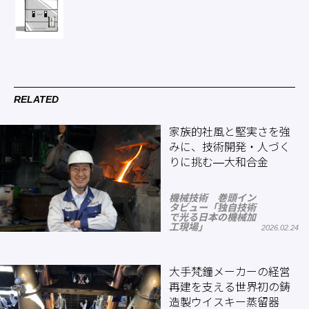
RELATED
家族的社風と堅実さを強
みに、技術開発・人づく
りに挑む―大和合金
機械技術 巻頭イン
タビュー「独自技術
で光る日本の機械加
工現場」
2026.02.24
大手梵鐘メーカーの経営
再建を支える世界初の鋳
造製ウイスキー蒸留器