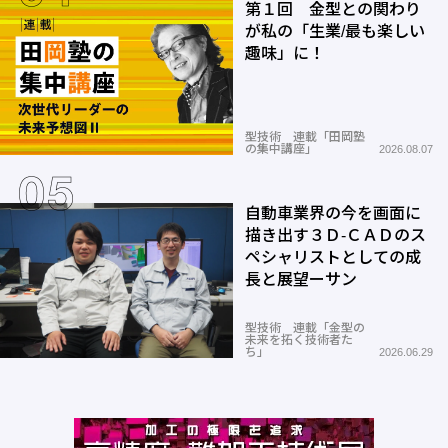
第１回 金型との関わり
が私の「生業/最も楽しい
趣味」に！
型技術 連載「田岡塾
の集中講座」
2026.08.07
自動車業界の今を画面に
描き出す３Ｄ-ＣＡＤのス
ペシャリストとしての成
長と展望ーサン
型技術 連載「金型の
未来を拓く技術者た
ち」
2026.06.29