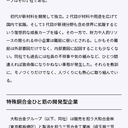
ープはその1 社である。
初代が新材料を開発して独立。2 代目が材料や用途を広げて
国内で拡販。そして3 代目が新規分野も含め世界に拡販すると
いう理想的な成長カーブを描く。その一方で、財力や人的リソ
ースの限られる中小企業は難局に弱いとされる。しかもその難
局は外部要因だけでなく、内部要因に起因することも少なくな
い。同社でも過去には社員の不祥事や気の緩みなど、ひとつ間
違えれば致命傷になりかねない事態が発生した。それらを教訓
に、モノづくりだけでなく、人づくりにも熱心に取り組んでい
る。
特殊銅合金ひと筋の開発型企業
大和合金グループ（以下、同社）は販売を担う大和合金㈱
（東京都板橋区）と製造を担う三芳合金工業㈱（埼玉県三芳