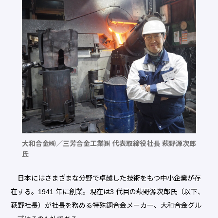
大和合金㈱／三芳合金工業㈱ 代表取締役社長 萩野源次郎
氏
日本にはさまざまな分野で卓越した技術をもつ中小企業が存
在する。1941 年に創業。現在は3 代目の萩野源次郎氏（以下、
萩野社長）が社長を務める特殊銅合金メーカー、大和合金グル