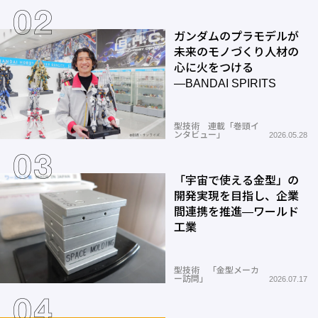
ガンダムのプラモデルが
未来のモノづくり人材の
心に火をつける
―BANDAI SPIRITS
型技術 連載「巻頭イ
ンタビュー」
2026.05.28
「宇宙で使える金型」の
開発実現を目指し、企業
間連携を推進―ワールド
工業
型技術 「金型メーカ
ー訪問」
2026.07.17