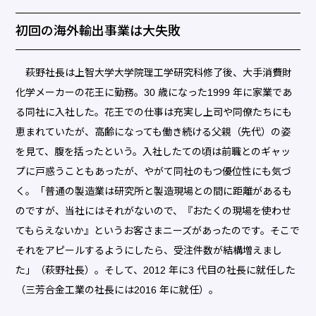
初回の海外輸出事業は大失敗
萩野社長は上智大学大学院理工学研究科修了後、大手消費財
化学メーカーの花王に勤務。30 歳になった1999 年に家業であ
る同社に入社した。花王での仕事は充実し上司や同僚たちにも
恵まれていたが、高齢になっても働き続ける父親（先代）の姿
を見て、腹を括ったという。入社したての頃は前職とのギャッ
プに戸惑うこともあったが、やがて同社のもつ優位性にも気づ
く。「普通の製造業は研究所と製造現場との間に距離があるも
のですが、当社にはそれがないので、『おたくの現場を使わせ
てもらえないか』というお客さまニーズがあったのです。そこで
それをアピールするようにしたら、受注件数が結構増えまし
た」（萩野社長）。そして、2012 年に3 代目の社長に就任した
（三芳合金工業の社長には2016 年に就任）。