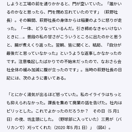
しようと工場の前を通りかかると、門が空いていた。「誰かい
るのかなと思ったら、門を閉め忘れていたのです」（萩野社
長）。その瞬間、萩野社長の身体からは稲妻のように怒りが走
った。「一体、どうなっているんだ。引き締めなきゃいけない
ときに…。普段の私の甘さがこういうところに出たのかと思う
と、腸が煮えくり返った。翌朝、皆に聞くと、結局、『自分が
最後だと思っていなかった』というような返事しかなかったの
です。注意喚起したばかりでの不始末だったので、なおさら会
社全体の緩み加減に腹が立ったのです」。当時の萩野社長の日
記には、次のように書いてある。
「とにかく湯気が出るほど怒っていた。私のイライラはちっと
も抑えられなかった。課長を集めて廃業の話を告げた。社内は
ピリッとした。これでよかったのだろうか？ その日（5 月1
日）の夜、坊主頭にした。（野球部に入っていた）三男が（バ
リカンで）刈ってくれた（2020 年5 月1 日）」（図4）。