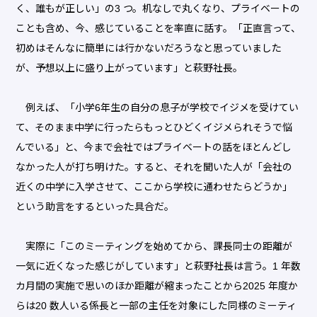
く、誰もが正しい」の3 つ。机なしで丸くなり、プライベートの
ことも含め、今、感じていることを率直に話す。「正直言って、
初めはそんなに簡単には行かないだろうなと思っていました
が、予想以上に盛り上がっています」と萩野社長。
例えば、「小学6年生の自分の息子が学校でイジメを受けてい
て、そのまま中学に行ったらもっとひどくイジメられそうで悩
んでいる」と、今まで会社ではプライベートの話をほとんどし
なかった人が打ち明けた。すると、それを聞いた人が「会社の
近くの中学に入学させて、ここから学校に通わせたらどうか」
という助言をするといった具合だ。
実際に「このミーティングを始めてから、課長同士の距離が
一気に近くなった感じがしています」と萩野社長は言う。1 年数
カ月間の実施で思いのほか距離が縮まったことから2025 年度か
らは20 数人いる係長と一部の主任を対象にした同様のミーティ