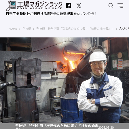
日刊工業新聞社が刊行する5雑誌の厳選記事を丸ごと公開！
工場マガジンラック｜日刊工業新聞社
HOME
型技術
型技術 特別企画「次世代のために書く『社長の始末書』」
人づく
型技術 特別企画「次世代のために書く『社長の始末
2025.06.30