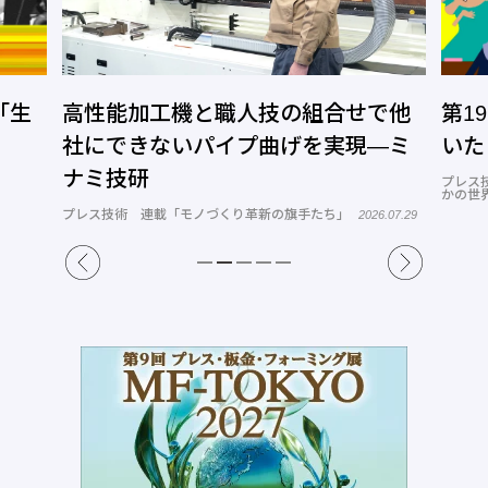
で他
第19回 久しぶりのベトナムで気づ
第1
―ミ
いたこと
と目
プレス技術 連載「世界のなかの日本、日本のな
型技術
かの世界」
2026.07.13
6.07.29