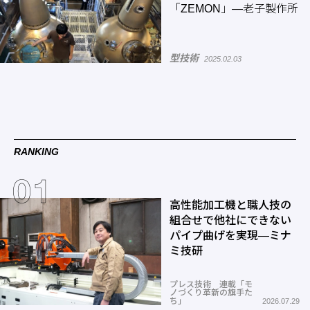
「ZEMON」―老子製作所
型技術
2025.02.03
RANKING
高性能加工機と職人技の
組合せで他社にできない
パイプ曲げを実現―ミナ
ミ技研
プレス技術 連載「モ
ノづくり革新の旗手た
ち」
2026.07.29