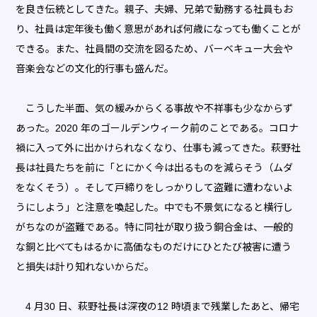
を良き伝統としてきた。親子、夫婦、兄弟で勤務する社員もお
り、社員は定年後も働く意思があれば何歳になっても働くことが
できる。また、社員間の交流を図るため、バーベキュー大会や
音楽会などの文化的行事も盛んだ。
こうした半面、気の緩みからくる事故や不祥事も少なからず
あった。2020 年のゴールデンウィーク前のことである。コロナ
禍に入って外に出かけられなくなり、仕事も減ってきた。萩野社
長は社員たちを前に「とにかく今は出るものを減らそう（ムダ
をなくそう）。そして戸締りをしっかりして盗難に遭わないよ
うにしよう」と注意を喚起した。中でも不景気になると横行し
がちなのが盗難である。特に同社が取り扱う銅合金は、一般的
な銅と比べてもはるかに高価なものだけにひとたび被害に遭う
と損失は計り知れないからだ。
4 月30 日、萩野社長は深夜の12 時頃まで残業したあと、帰宅