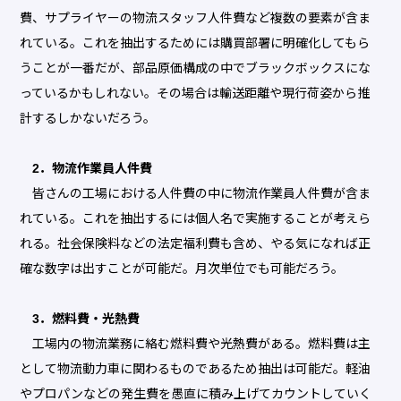
費、サプライヤーの物流スタッフ人件費など複数の要素が含ま
れている。これを抽出するためには購買部署に明確化してもら
うことが一番だが、部品原価構成の中でブラックボックスにな
っているかもしれない。その場合は輸送距離や現行荷姿から推
計するしかないだろう。
2．物流作業員人件費
皆さんの工場における人件費の中に物流作業員人件費が含ま
れている。これを抽出するには個人名で実施することが考えら
れる。社会保険料などの法定福利費も含め、やる気になれば正
確な数字は出すことが可能だ。月次単位でも可能だろう。
3．燃料費・光熱費
工場内の物流業務に絡む燃料費や光熱費がある。燃料費は主
として物流動力車に関わるものであるため抽出は可能だ。軽油
やプロパンなどの発生費を愚直に積み上げてカウントしていく