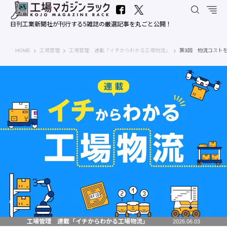
日刊工業新聞社が刊行する5雑誌の厳選記事を丸ごと公開！
工場マガジンラック｜日刊工業新聞社
HOME
工場管理
工場管理 連載「イチからわかる工場物流」
第3回 物流コスト
工場管理 連載「イチからわかる工場物流」
2026.06.03