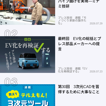
パイプ曲げを実現―ミナ
ミ技研
プレス技術 連載「モ
ノづくり革新の旗手た
ち」
2026.07.29
最終回 EV化の総括とプ
レス部品メーカーへの提
言
プレス技術 連載「EV
化を再検証する」
2026.07.23
第30回 3次元CADを習
得するために大事なこと