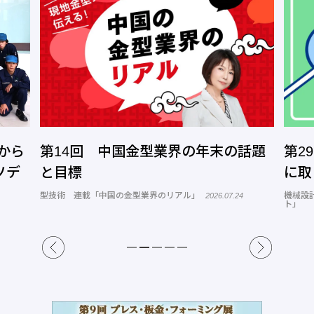
から
第14回 中国金型業界の年末の話題
第2
ソデ
と目標
に取
型技術 連載「中国の金型業界のリアル」
機械設
2026.07.24
ト」