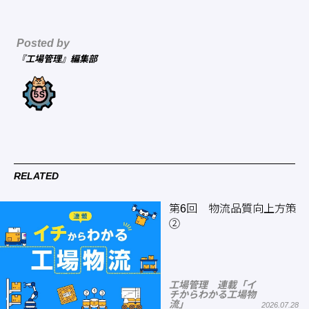
Posted by
『工場管理』編集部
RELATED
第6回 物流品質向上方策
②
工場管理 連載「イ
チからわかる工場物
流」
2026.07.28