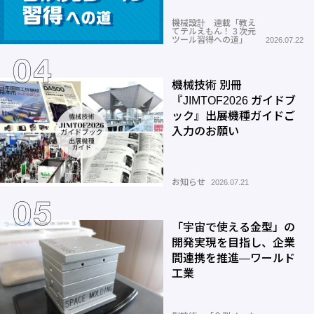
機械設計 連載「教え
てテルえもん！３次元
ツール習得への道」
2026.07.22
機械技術 別冊
『JIMTOF2026 ガイドブ
ック』出展機種ガイドご
入力のお願い
お知らせ
2026.07.21
「宇宙で使える金型」の
開発実現を目指し、企業
間連携を推進―ワールド
工業