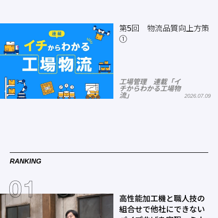
第5回 物流品質向上方策
①
工場管理 連載「イ
チからわかる工場物
流」
2026.07.09
RANKING
高性能加工機と職人技の
組合せで他社にできない