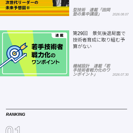
型技術 連載「田岡
塾の集中講座」
2026.08.07
第29回 景気後退局面で
技術者育成に取り組む予
算がない
機械設計 連載「若
手技術者戦力化のワ
ンポイント」
2026.07.30
RANKING