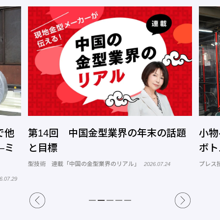
で他
第14回 中国金型業界の年末の話題
小物
―ミ
と目標
ボト
型技術 連載「中国の金型業界のリアル」
プレス
2026.07.24
6.07.29