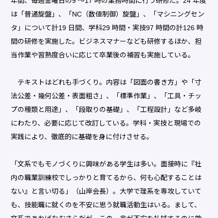
年間、毎週金曜日の9 〜17 時の業務時間に行う研修だ。24 年度
は「普通旋盤」、「NC（数値制御）旋盤」、「マシニングセン
タ」について計19 日間、学科29 時間・実技97 時間の計126 時
間の研修を実施した。ビジネスマナーなども研修するほか、担
当作業や習熟度合いに応じて卒業後の補習も実施している。
テキストはどれも手づくり。内容は「図面の書き方」や「寸
法公差・幾何公差・表面粗さ」、「標準作業」、「工具・チッ
プの種類と用途」、「段取りの基礎」、「工程設計」など多岐
にわたり、必要に応じて改訂している。学科・実技と現場での
実践により、徹底的に基礎を身に付けさせる。
「文系でもモノづくりに興味がある学生は多い。面接時に『社
内の職業訓練校でしっかりと育てるから、何も心配することは
ない』と言い切る」（山岸会長）。大学で理系を専攻していて
も、技能職に就くのを不安に思う就職活動生はいる。まして、