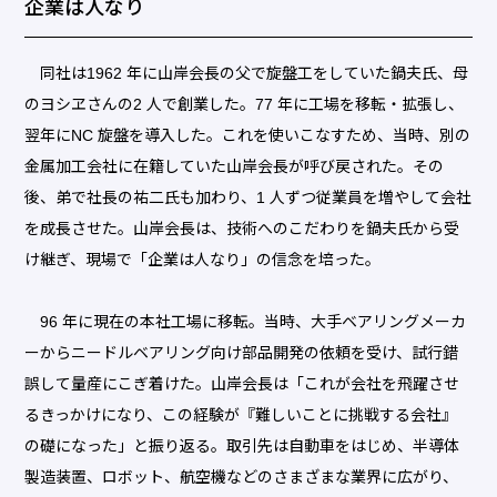
企業は人なり
同社は1962 年に山岸会長の父で旋盤工をしていた鍋夫氏、母
のヨシヱさんの2 人で創業した。77 年に工場を移転・拡張し、
翌年にNC 旋盤を導入した。これを使いこなすため、当時、別の
金属加工会社に在籍していた山岸会長が呼び戻された。その
後、弟で社長の祐二氏も加わり、1 人ずつ従業員を増やして会社
を成長させた。山岸会長は、技術へのこだわりを鍋夫氏から受
け継ぎ、現場で「企業は人なり」の信念を培った。
96 年に現在の本社工場に移転。当時、大手ベアリングメーカ
ーからニードルベアリング向け部品開発の依頼を受け、試行錯
誤して量産にこぎ着けた。山岸会長は「これが会社を飛躍させ
るきっかけになり、この経験が『難しいことに挑戦する会社』
の礎になった」と振り返る。取引先は自動車をはじめ、半導体
製造装置、ロボット、航空機などのさまざまな業界に広がり、