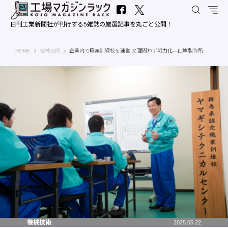
日刊工業新聞社が刊行する5雑誌の厳選記事を丸ごと公開！
工場マガジンラック｜日刊工業新聞社
HOME
機械技術
企業内で職業訓練校を運営 文理問わず戦力化―山岸製作所
機械技術
2025.05.22