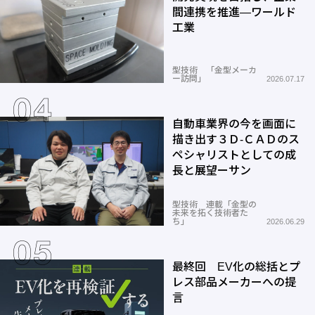
間連携を推進―ワールド
工業
型技術 「金型メーカ
ー訪問」
2026.07.17
自動車業界の今を画面に
描き出す３Ｄ-ＣＡＤのス
ペシャリストとしての成
長と展望ーサン
型技術 連載「金型の
未来を拓く技術者た
ち」
2026.06.29
最終回 EV化の総括とプ
レス部品メーカーへの提
言