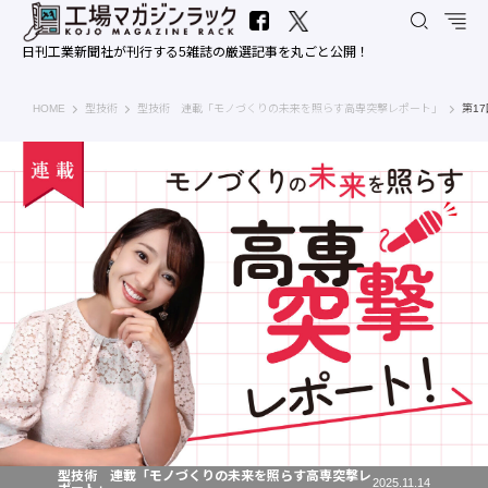
日刊工業新聞社が刊行する5雑誌の厳選記事を丸ごと公開！
工場マガジンラック｜日刊工業新聞社
HOME
型技術
型技術 連載「モノづくりの未来を照らす高専突撃レポート」
第1
型技術 連載「モノづくりの未来を照らす高専突撃レ
2025.11.14