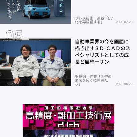
プレス技術 連載「EV
化を再検証する」
2026.07.23
自動車業界の今を画面に
描き出す３Ｄ-ＣＡＤのス
ペシャリストとしての成
長と展望ーサン
型技術 連載「金型の
未来を拓く技術者た
ち」
2026.06.29