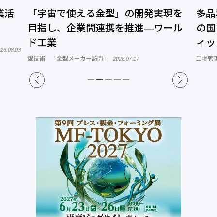
る金型」の開発実現を
多品種少量生産から量産
間連携を推進―ワール
の国内回帰を支える現場
ィック 加賀事業所
ー訪問」
工場管理 連載「闘う！カイゼン戦士」
2026.07.17