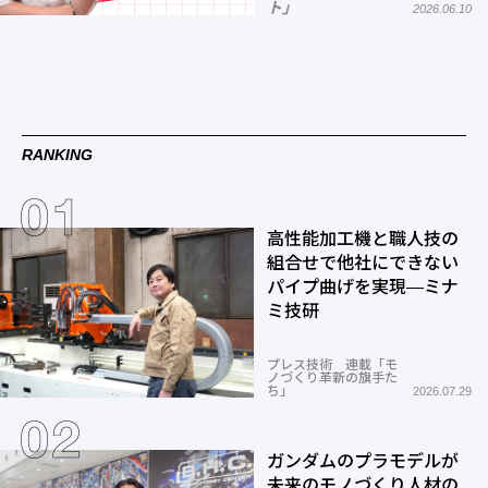
ト」
2026.06.10
RANKING
高性能加工機と職人技の
組合せで他社にできない
パイプ曲げを実現―ミナ
ミ技研
プレス技術 連載「モ
ノづくり革新の旗手た
ち」
2026.07.29
ガンダムのプラモデルが
未来のモノづくり人材の