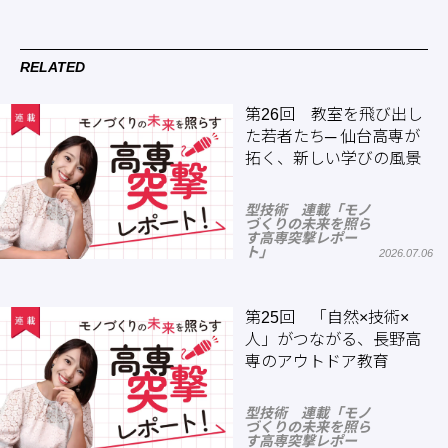
RELATED
第26回 教室を飛び出し
た若者たち─ 仙台高専が
拓く、新しい学びの風景
型技術 連載「モノ
づくりの未来を照ら
す高専突撃レポー
ト」
2026.07.06
第25回 「自然×技術×
人」がつながる、長野高
専のアウトドア教育
型技術 連載「モノ
づくりの未来を照ら
す高専突撃レポー