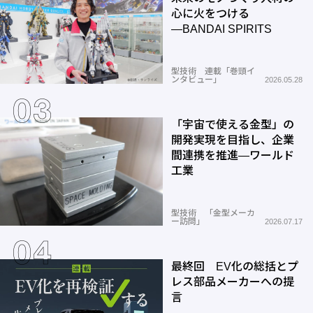
心に火をつける
―BANDAI SPIRITS
型技術 連載「巻頭イ
ンタビュー」
2026.05.28
「宇宙で使える金型」の
開発実現を目指し、企業
間連携を推進―ワールド
工業
型技術 「金型メーカ
ー訪問」
2026.07.17
最終回 EV化の総括とプ
レス部品メーカーへの提
言