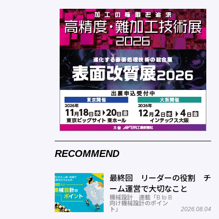
RECOMMEND
最終回 リーダーの役割 チ
ーム運営で大切なこと
機械設計 連載「B to B
向け機械設計のポイン
ト」
2026.08.04