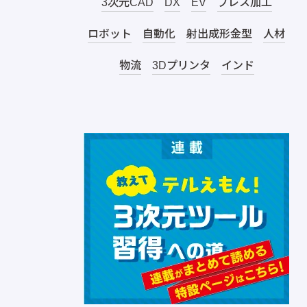
3次元CAD
DX
EV
プレス加工
ロボット
自動化
射出成形金型
人材
物流
3Dプリンタ
インド