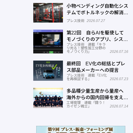
小物ベンディング自動化シス
テムでボトルネックの解消へ
─正幸産業
プレス技術
2026.07.27
第22回 自らAIを駆使して
モノづくりのアプリ、システ
プレス技術 連載「キラ
ムを開発する─オーテック
リ光る！塑性加工分野の
モノづくり力」
2026.07.16
最終回 EV化の総括とプレ
ス部品メーカーへの提言
プレス技術 連載「EV化
を再検証する」
2026.07.23
多品種少量生産から量産へ
海外からの国内回帰を支える
工場管理 連載「闘う！
現場改善―ソディック 加賀
カイゼン戦士」
2026.07.14
事業所