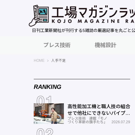
日刊工業新聞社が刊行する5雑誌の厳選記事を丸ごと
プレス技術
機械設計
工場マガジンラック｜日刊工業新聞社
HOME
人手不足
RANKING
高性能加工機と職人技の組合
せで他社にできないパイプ曲
プレス技術 連載「モノ
げを実現―ミナミ技研
づくり革新の旗手たち」
2026.07.29