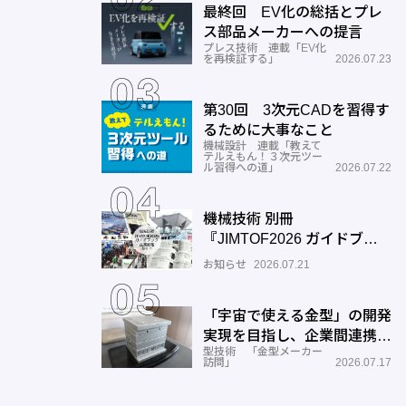
最終回 EV化の総括とプレ
ス部品メーカーへの提言
プレス技術 連載「EV化
を再検証する」
2026.07.23
第30回 3次元CADを習得す
るために大事なこと
機械設計 連載「教えて
テルえもん！３次元ツー
ル習得への道」
2026.07.22
機械技術 別冊
『JIMTOF2026 ガイドブッ
ク』出展機種ガイドご入力の
お知らせ
2026.07.21
お願い
「宇宙で使える金型」の開発
実現を目指し、企業間連携を
型技術 「金型メーカー
推進―ワールド工業
訪問」
2026.07.17