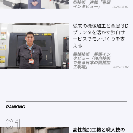
型技術 連載「巻頭
インタビュー」
2026.05.01
従来の機械加工と金属３D
プリンタを活かす独自サ
ービスでモノづくりを支
える
機械技術 巻頭イン
タビュー「独自技術
で光る日本の機械加
工現場」
2025.03.07
RANKING
高性能加工機と職人技の