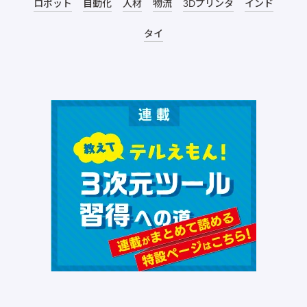
ロボット
自動化
人材
物流
3Dプリンタ
インド
タイ