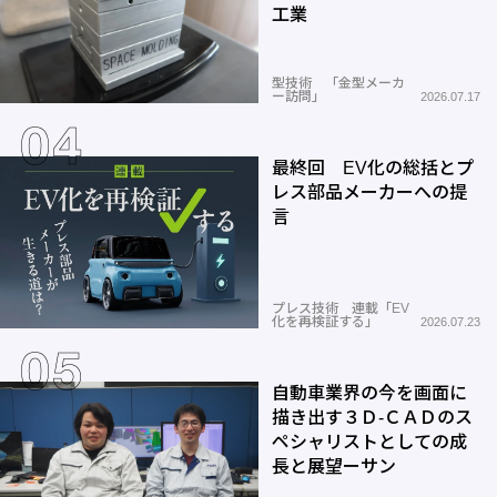
工業
型技術 「金型メーカ
ー訪問」
2026.07.17
最終回 EV化の総括とプ
レス部品メーカーへの提
言
プレス技術 連載「EV
化を再検証する」
2026.07.23
自動車業界の今を画面に
描き出す３Ｄ-ＣＡＤのス
ペシャリストとしての成
長と展望ーサン