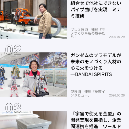
組合せで他社にできない
パイプ曲げを実現―ミナ
ミ技研
プレス技術 連載「モ
ノづくり革新の旗手た
ち」
2026.07.29
ガンダムのプラモデルが
未来のモノづくり人材の
心に火をつける
―BANDAI SPIRITS
型技術 連載「巻頭イ
ンタビュー」
2026.05.28
「宇宙で使える金型」の
開発実現を目指し、企業
間連携を推進―ワールド