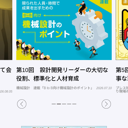
切な
第5回 「根本を理解すること」が大
小物
事な理由
ボト
プレス技術 連載「新人技術者のためのものづく
プレス
26.07.10
り現場の基礎知識」
2026.07.15