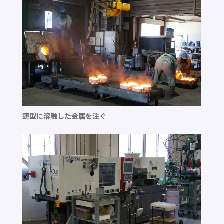
鋳型に溶融した金属を注ぐ