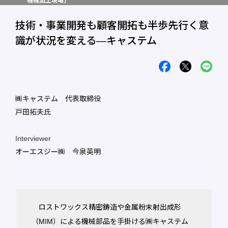
機械加工現場」
技術・事業開発も顧客開拓も半歩先行く意
識が状況を変える―キャステム
㈱キャステム 代表取締役
戸田拓夫氏
Interviewer
オーエスジー㈱ 今泉英明
ロストワックス精密鋳造や金属粉末射出成形
（MIM）による機械部品を手掛ける㈱キャステム