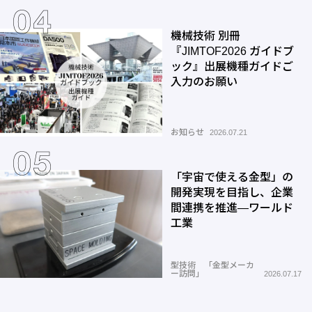
機械技術 別冊
『JIMTOF2026 ガイドブ
ック』出展機種ガイドご
入力のお願い
お知らせ
2026.07.21
「宇宙で使える金型」の
開発実現を目指し、企業
間連携を推進―ワールド
工業
型技術 「金型メーカ
ー訪問」
2026.07.17