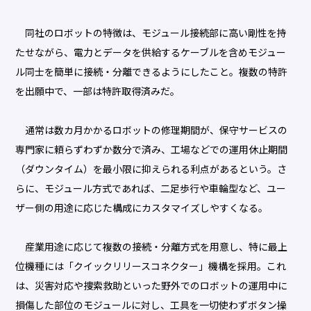
同社のロボットの特徴は、モジュール接続部に高い剛性を持
たせながら、電力とデータを供給するケーブルを含めモジュー
ル同士を簡単に接続・分離できるようにしたこと。複数の特許
を出願中で、一部は特許取得済みだ。
通常は数カ月かかるロボットの修理期間が、保守サービスの
専門家に頼らずわずか数分で済み、工場などでの運用休止期間
（ダウンタイム）を最小限に抑えられる利点があるという。さ
らに、モジュール方式であれば、二足歩行や車輪型など、ユー
ザー側の用途に応じた構成にカスタマイズしやすくなる。
産業用途に応じて複数の接続・分離方式を用意し、特に最上
位機種には「クイックリリースコネクター」機構を採用。これ
は、災害対応や捜索救助といった野外でのロボットの運用中に
損傷した部位のモジュールに対し、工具を一切使わずボタン操