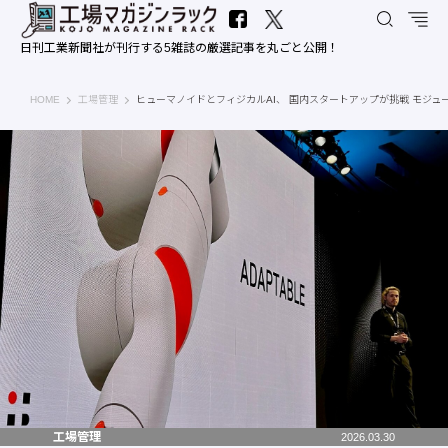
日刊工業新聞社が刊行する5雑誌の厳選記事を丸ごと公開！
工場マガジンラック｜日刊工業新聞社
HOME
工場管理
ヒューマノイドとフィジカルAI、 国内スタートアップが挑戦 モジュー
工場管理
2026.03.30