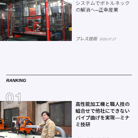
システムでボトルネック
の解消へ─正幸産業
プレス技術
2026.07.27
RANKING
高性能加工機と職人技の
組合せで他社にできない
パイプ曲げを実現―ミナ
ミ技研