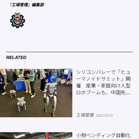
『工場管理』編集部
RELATED
シリコンバレーで「ヒュ
ーマノイドサミット」開
催 産業・家庭向け人型
ロボブームも、中国先行
に危機感募らせる欧米勢
工場管理
2025.03.13
小物ベンディング自動化