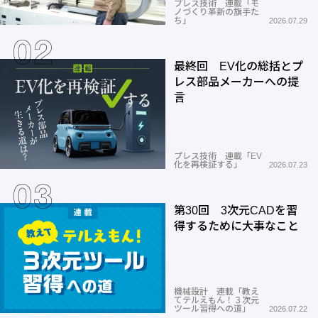
プレス技術 連載「モ
ノづくり革新の旗手た
ち」
2026.07.29
最終回 EV化の総括とプ
レス部品メーカーへの提
言
プレス技術 連載「EV
化を再検証する」
2026.07.23
第30回 3次元CADを習
得するために大事なこと
機械設計 連載「教え
てテルえもん！３次元
ツール習得への道」
2026.07.22