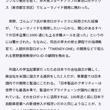
ンブルク拠点を経て、早大発スタートアップの東京ロボティク
ス（東京都文京区）でヒューマノイド開発に携わった。
実際、ゴルムゾフ氏が東京ロボティクスに採用された経緯
が、「ヒューマノイドを開発したい一心から、関心のあるすべ
ての日本企業に1000 通にも上る求職メールを送った」というの
には驚かされた。ちなみに、同氏の早大の修士課程での指導教
官で、人間共存型ロボット「TWENDY-ONE」の開発などで知ら
れる菅野重樹教授がO-ID の顧問を務める。
外国人の学生起業家だったため日本での会社設立が難しく、
親会社を米国に設立する選択をした2 人だが、事業面では日本
国内での開発と製造にこだわる。「日本製品のクオリティーは
世界でも最高水準で、製造のサプライチェーンが国内に確立さ
れている。それをロボットに活用すれば、100年近く前に日本で
自動車産業への新規参入が相次いだのと同じようなことが、ヒ