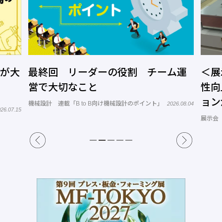
の役割 チーム運
＜展示会レポート＞食品工場
性向上を支援する多様なソリ
ョンが出展 「FOOMA JAPA
け機械設計のポイント」
2026.08.04
2026」開催
展示会
2026.07.09