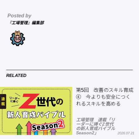
Posted by
『工場管理』編集部
RELATED
第5回 改善のスキル育成
④ 今よりも安全につく
れるスキルを高める
工場管理 連載「リ
ーダーに捧ぐZ世代
の新人育成バイブル
Season2」
2026.07.21