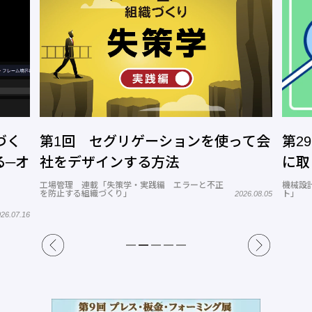
づく
第1回 セグリゲーションを使って会
第2
─オ
社をデザインする方法
に取
工場管理 連載「失策学・実践編 エラーと不正
機械設計
を防止する組織づくり」
ト」
2026.08.05
6.07.16