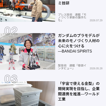
ミ技研
プレス技術 連載「モ
ノづくり革新の旗手た
ち」
2026.07.29
ガンダムのプラモデルが
未来のモノづくり人材の
心に火をつける
―BANDAI SPIRITS
型技術 連載「巻頭イ
ンタビュー」
2026.05.28
「宇宙で使える金型」の
開発実現を目指し、企業
間連携を推進―ワールド
工業