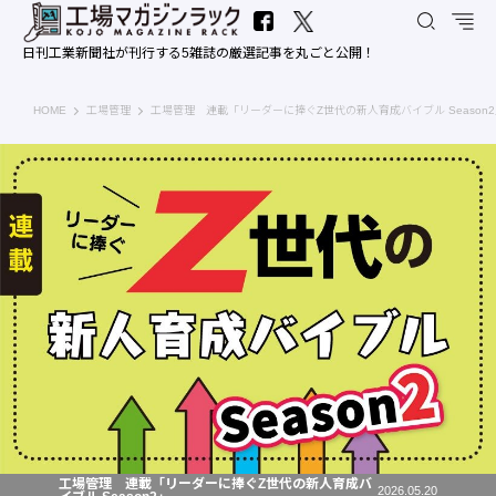
日刊工業新聞社が刊行する5雑誌の厳選記事を丸ごと公開！
工場マガジンラック｜日刊工業新聞社
HOME
工場管理
工場管理 連載「リーダーに捧ぐZ世代の新人育成バイブル Season
工場管理 連載「リーダーに捧ぐZ世代の新人育成バ
2026.05.20