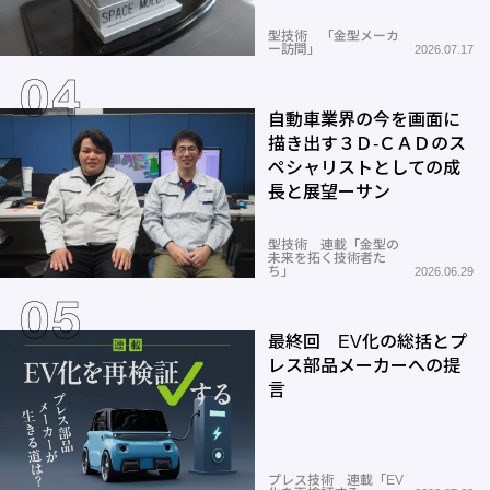
型技術 「金型メーカ
ー訪問」
2026.07.17
自動車業界の今を画面に
描き出す３Ｄ-ＣＡＤのス
ペシャリストとしての成
長と展望ーサン
型技術 連載「金型の
未来を拓く技術者た
ち」
2026.06.29
最終回 EV化の総括とプ
レス部品メーカーへの提
言
プレス技術 連載「EV