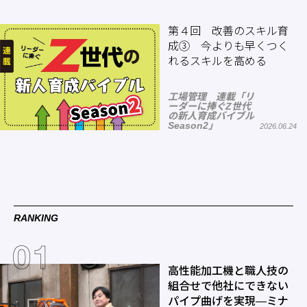
第４回 改善のスキル育
成③ 今よりも早くつく
れるスキルを高める
工場管理 連載「リ
ーダーに捧ぐZ世代
の新人育成バイブル
Season2」
2026.06.24
RANKING
高性能加工機と職人技の
組合せで他社にできない
パイプ曲げを実現―ミナ