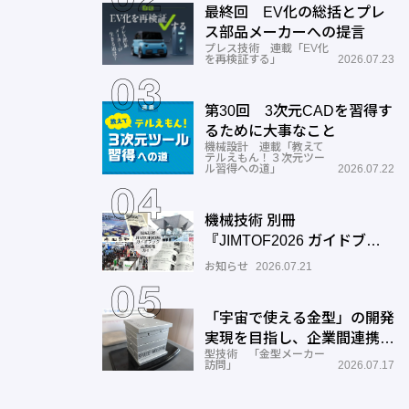
最終回 EV化の総括とプレ
ス部品メーカーへの提言
プレス技術 連載「EV化
を再検証する」
2026.07.23
第30回 3次元CADを習得す
るために大事なこと
機械設計 連載「教えて
テルえもん！３次元ツー
ル習得への道」
2026.07.22
機械技術 別冊
『JIMTOF2026 ガイドブッ
ク』出展機種ガイドご入力の
お知らせ
2026.07.21
お願い
「宇宙で使える金型」の開発
実現を目指し、企業間連携を
型技術 「金型メーカー
推進―ワールド工業
訪問」
2026.07.17