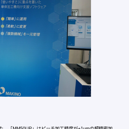
「MM50UP」はピッチ加工精度が±1μmの超精密加