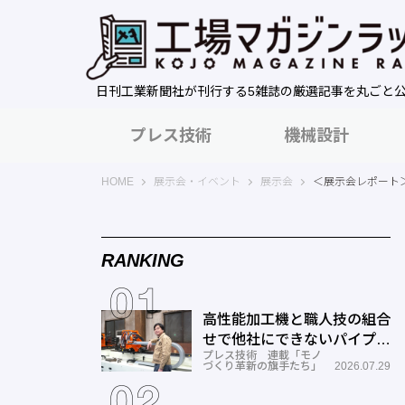
日刊工業新聞社が刊行する5雑誌の厳選記事を丸ごと
プレス技術
機械設計
工場マガジンラック｜日刊工業新聞社
HOME
展示会・イベント
展示会
＜展示会レポート＞
RANKING
高性能加工機と職人技の組合
せで他社にできないパイプ曲
プレス技術 連載「モノ
げを実現―ミナミ技研
づくり革新の旗手たち」
2026.07.29