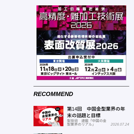
RECOMMEND
第14回 中国金型業界の年
末の話題と目標
型技術 連載「中国の金
型業界のリアル」
2026.07.24