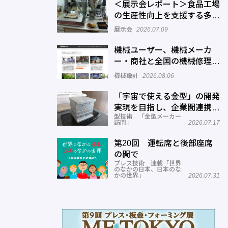
＜展示会レポート＞食品工場
の生産性向上を支援する多様
なソリューションが出展
展示会
2026.07.09
「FOOMA JAPAN 2026」開
催
機械ユーザー、機械メーカ
ー・商社と全国の機械修理業
者をマッチングするサービス
機械設計
2026.08.06
を展開―機械修理ドットコム
「宇宙で使える金型」の開発
実現を目指し、企業間連携を
型技術 「金型メーカー
推進―ワールド工業
訪問」
2026.07.17
第20回 運転席と後部座席
の間で
プレス技術 連載「世界
のなかの日本、日本のな
かの世界」
2026.07.31