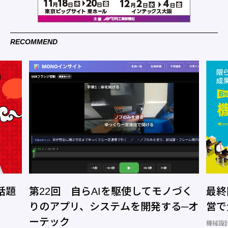
RECOMMEND
話題
第22回 自らAIを駆使してモノづく
最終
りのアプリ、システムを開発する─オ
営で
ーテック
機械設計