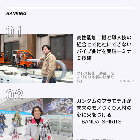
RANKING
高性能加工機と職人技の
組合せで他社にできない
パイプ曲げを実現―ミナ
ミ技研
プレス技術 連載「モ
ノづくり革新の旗手た
ち」
2026.07.29
ガンダムのプラモデルが
未来のモノづくり人材の
心に火をつける
―BANDAI SPIRITS