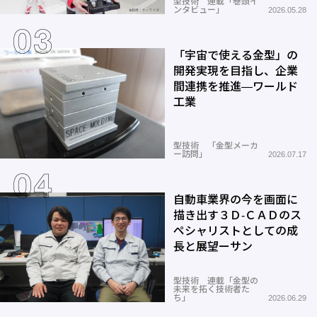
型技術 連載「巻頭イ
ンタビュー」
2026.05.28
「宇宙で使える金型」の
開発実現を目指し、企業
間連携を推進―ワールド
工業
型技術 「金型メーカ
ー訪問」
2026.07.17
自動車業界の今を画面に
描き出す３Ｄ-ＣＡＤのス
ペシャリストとしての成
長と展望ーサン
型技術 連載「金型の
未来を拓く技術者た
ち」
2026.06.29