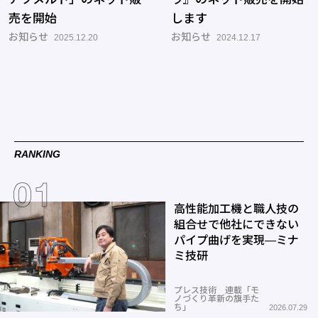
売を開始
します
お知らせ
お知らせ
2025.12.20
2024.12.17
RANKING
高性能加工機と職人技の
組合せで他社にできない
パイプ曲げを実現―ミナ
ミ技研
プレス技術 連載「モ
ノづくり革新の旗手た
ち」
2026.07.29