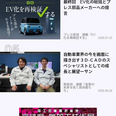
最終回 EV化の総括とプ
レス部品メーカーへの提
言
プレス技術 連載「EV
化を再検証する」
2026.07.23
自動車業界の今を画面に
描き出す３Ｄ-ＣＡＤのス
ペシャリストとしての成
長と展望ーサン
型技術 連載「金型の
未来を拓く技術者た
ち」
2026.06.29