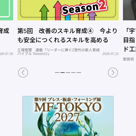
育成
第5回 改善のスキル育成④ 今より
「宇
も安全につくれるスキルを高める
目指
ド工
工場管理 連載「リーダーに捧ぐZ世代の新人育成
バイブル Season2」
26.07.30
2026.07.21
型技術