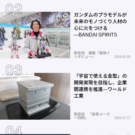
ガンダムのプラモデルが
未来のモノづくり人材の
心に火をつける
―BANDAI SPIRITS
型技術 連載「巻頭イ
ンタビュー」
2026.05.28
「宇宙で使える金型」の
開発実現を目指し、企業
間連携を推進―ワールド
工業
型技術 「金型メーカ
ー訪問」
2026.07.17