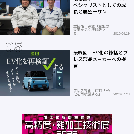
ペシャリストとしての成
長と展望ーサン
型技術 連載「金型の
未来を拓く技術者た
ち」
2026.06.29
最終回 EV化の総括とプ
レス部品メーカーへの提
言
プレス技術 連載「EV
化を再検証する」
2026.07.23