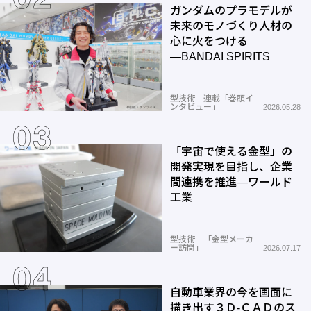
ガンダムのプラモデルが
未来のモノづくり人材の
心に火をつける
―BANDAI SPIRITS
型技術 連載「巻頭イ
ンタビュー」
2026.05.28
「宇宙で使える金型」の
開発実現を目指し、企業
間連携を推進―ワールド
工業
型技術 「金型メーカ
ー訪問」
2026.07.17
自動車業界の今を画面に
描き出す３Ｄ-ＣＡＤのス