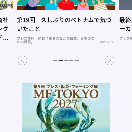
気づ
最終回 EV化の総括とプレス部品メ
第6
ーカーへの提言
工場管
プレス技術 連載「EV化を再検証する」
2026.07.23
26.07.13