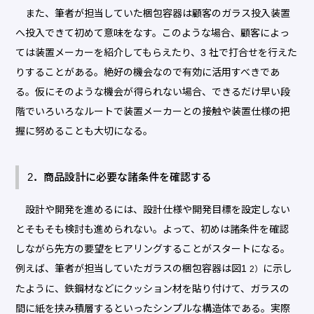
また、筆者が担当していた梱包容器は顧客のガラス投入装置
へ投入できて初めて意味をなす。このような場合、顧客によっ
ては装置メーカーを紹介してもらえたり、3 社で打合せを行えた
りすることがある。絶好の機会なので有効に活用すべきであ
る。仮にそのような機会が得られない場合、できるだけ早い段
階でいろいろなルートで装置メーカーとの接触や装置仕様の把
握に努めることも大切になる。
2．商品設計に必要な諸条件を確認する
設計や開発を進めるには、設計仕様や開発目標を設定しない
とそもそも検討も進められない。よって、初めは諸条件を確認
しながら先方の要望をヒアリングすることがスタートになる。
例えば、筆者が担当していたガラスの梱包容器は図1
に示し
2）
たように、鉄鋼材などにクッション材を貼り付けて、ガラスの
間に紙を挟み積層するといったシンプルな構造体である。実際