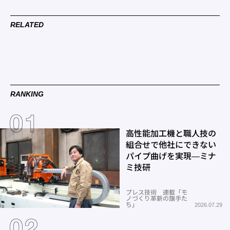
RELATED
RANKING
高性能加工機と職人技の
組合せで他社にできない
パイプ曲げを実現―ミナ
ミ技研
プレス技術 連載「モ
ノづくり革新の旗手た
ち」
2026.07.29