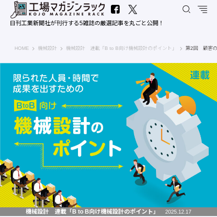
日刊工業新聞社が刊行する5雑誌の厳選記事を丸ごと公開！
工場マガジンラック｜日刊工業新聞社
HOME
機械設計
機械設計 連載「B to B向け機械設計のポイント」
第2回 顧客
機械設計 連載「B to B向け機械設計のポイント」
2025.12.17