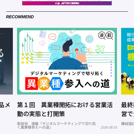
RECOMMEND
品メ
第１回 異業種開拓における営業活
最終
動の実態と打開策
営で
型技術 連載「デジタルマーケティングで切り拓
機械設計
く異業種参入への道」
2026.08.03