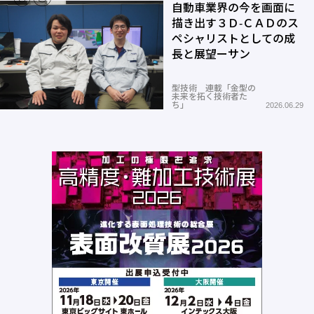
自動車業界の今を画面に
描き出す３Ｄ-ＣＡＤのス
ペシャリストとしての成
長と展望ーサン
型技術 連載「金型の
未来を拓く技術者た
ち」
2026.06.29