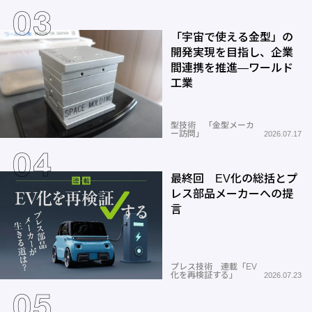
「宇宙で使える金型」の
開発実現を目指し、企業
間連携を推進―ワールド
工業
型技術 「金型メーカ
ー訪問」
2026.07.17
最終回 EV化の総括とプ
レス部品メーカーへの提
言
プレス技術 連載「EV
化を再検証する」
2026.07.23