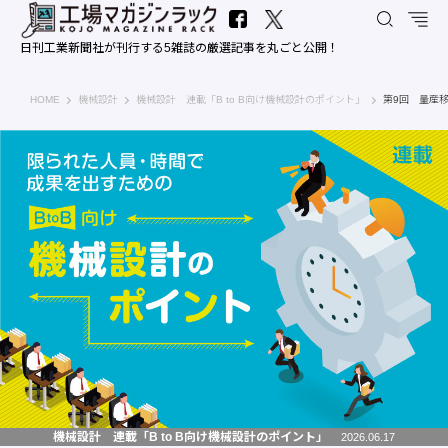
日刊工業新聞社が刊行する5雑誌の厳選記事を丸ごと公開！
工場マガジンラック｜日刊工業新聞社
HOME
機械設計
機械設計 連載「B to B向け機械設計のポイント」
第9回 量産
機械設計 連載「B to B向け機械設計のポイント」
2026.06.17