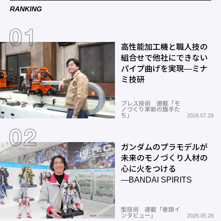
RANKING
高性能加工機と職人技の
組合せで他社にできない
パイプ曲げを実現―ミナ
ミ技研
プレス技術 連載「モ
ノづくり革新の旗手た
ち」
2026.07.29
ガンダムのプラモデルが
未来のモノづくり人材の
心に火をつける
―BANDAI SPIRITS
型技術 連載「巻頭イ
ンタビュー」
2026.05.28