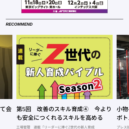
RECOMMEND
今より
小物ベンディング自動化システムで
第5
る
ボトルネックの解消へ─正幸産業
事な
プレス技術
プレス
2026.07.27