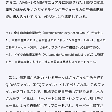
さらに、AIAG
のMSAマニュアルに記載された手順や自動車
＊1
業界のほかの多くのガイドラインがモジュール内の評価戦略機
能に組み込まれており、VDA5
にも準拠している。
＊2
＊1： 全米自動車産業協会（AutomotiveIndustry Action Group）が策定し
た、自動車産業における品質管理のガイドラインや基準。AIAGは、北米の
自動車メーカー（OEM）とそのサプライヤーで構成される団体である。
＊2： ドイツ自動車工業会（Verband derAutomobilindustrie e.V.）が策定
した、自動車産業における一連の品質管理基準およびガイドライン。
次に、測定器から出力されるデータはさまざまな手法を経て
Q-DASファイル（DFQファイル）として出力される。このファ
イルを活用することで、現場での結果評価も可能である。出力
されたファイルは、サーバー上に設置されたファイル監視モジ
ュールによって自動的にアップロードされ、サーバーに保存さ