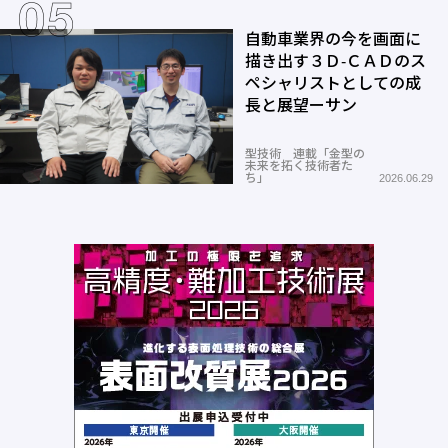
自動車業界の今を画面に
描き出す３Ｄ-ＣＡＤのス
ペシャリストとしての成
長と展望ーサン
型技術 連載「金型の
未来を拓く技術者た
ち」
2026.06.29