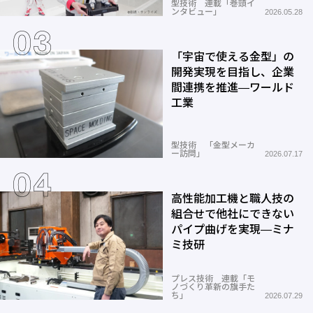
型技術 連載「巻頭イ
ンタビュー」
2026.05.28
「宇宙で使える金型」の
開発実現を目指し、企業
間連携を推進―ワールド
工業
型技術 「金型メーカ
ー訪問」
2026.07.17
高性能加工機と職人技の
組合せで他社にできない
パイプ曲げを実現―ミナ
ミ技研
プレス技術 連載「モ
ノづくり革新の旗手た
ち」
2026.07.29