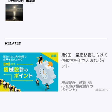
『機械設計』編集部
RELATED
第9回 量産移管に向けて
信頼性評価で大切なポイ
ント
機械設計 連載「B
to B向け機械設計の
ポイント」
2026.06.17