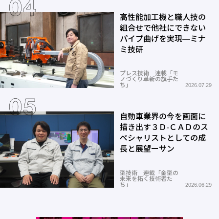
高性能加工機と職人技の
組合せで他社にできない
パイプ曲げを実現―ミナ
ミ技研
プレス技術 連載「モ
ノづくり革新の旗手た
ち」
2026.07.29
自動車業界の今を画面に
描き出す３Ｄ-ＣＡＤのス
ペシャリストとしての成
長と展望ーサン
型技術 連載「金型の
未来を拓く技術者た
ち」
2026.06.29