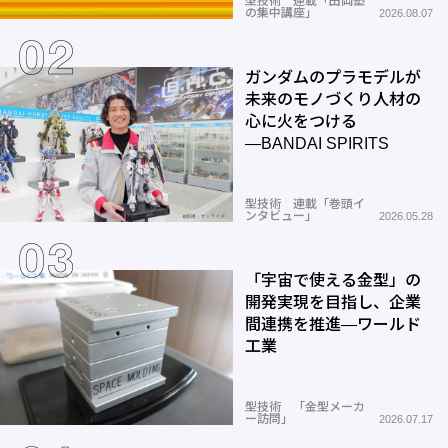
型技術 連載「田岡塾
の集中講座」
2026.08.07
ガンダムのプラモデルが
未来のモノづくり人材の
心に火をつける
―BANDAI SPIRITS
型技術 連載「巻頭イ
ンタビュー」
2026.05.28
「宇宙で使える金型」の
開発実現を目指し、企業
間連携を推進―ワールド
工業
型技術 「金型メーカ
ー訪問」
2026.07.17