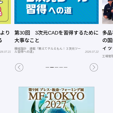
今より
第30回 3次元CADを習得するために
多品
る
大事なこと
の国
ィッ
機械設計 連載「教えてテルえもん！３次元ツー
ル習得への道」
26.07.21
2026.07.22
工場管