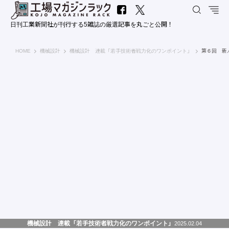
日刊工業新聞社が刊行する5雑誌の厳選記事を丸ごと公開！
工場マガジンラック｜日刊工業新聞社
HOME
機械設計
機械設計 連載「若手技術者戦力化のワンポイント」
第６回 新
機械設計 連載「若手技術者戦力化のワンポイント」
2025.02.04