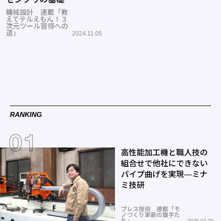
機械設計 連載「教
えてテルえもん！３
次元ツール習得への
道」
2024.11.05
RANKING
高性能加工機と職人技の
組合せで他社にできない
パイプ曲げを実現―ミナ
ミ技研
プレス技術 連載「モ
ノづくり革新の旗手た
ち」
2026.07.29