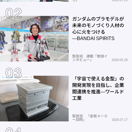
ガンダムのプラモデルが
未来のモノづくり人材の
心に火をつける
―BANDAI SPIRITS
型技術 連載「巻頭イ
ンタビュー」
2026.05.28
「宇宙で使える金型」の
開発実現を目指し、企業
間連携を推進―ワールド
工業
型技術 「金型メーカ
ー訪問」
2026.07.17