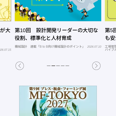
」が大
第10回 設計開発リーダーの大切な
第5
役割、標準化と人材育成
も安
機械設計 連載「B to B向け機械設計のポイント」
工場管
2026.07.10
バイブル
26.07.15