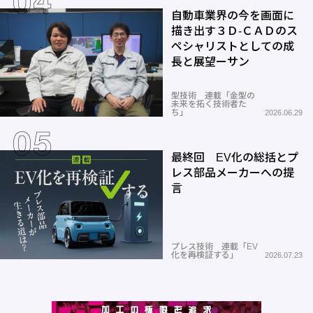
自動車業界の今を画面に
描き出す３Ｄ-ＣＡＤのス
ペシャリストとしての成
長と展望ーサン
型技術 連載「金型の
未来を拓く技術者た
ち」
2026.06.29
最終回 EV化の総括とプ
レス部品メーカーへの提
言
プレス技術 連載「EV
化を再検証する」
2026.07.23