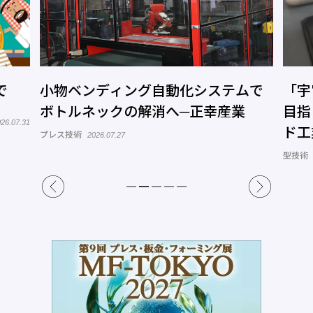
で
小物ベンディング自動化システムで
「宇
ボトルネックの解消へ─正幸産業
目指
26.07.31
ド工
プレス技術
2026.07.27
型技術