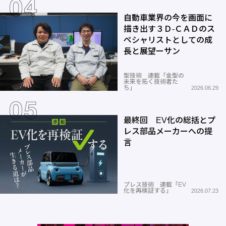
自動車業界の今を画面に
描き出す３Ｄ-ＣＡＤのス
ペシャリストとしての成
長と展望ーサン
型技術 連載「金型の
未来を拓く技術者た
ち」
2026.06.29
最終回 EV化の総括とプ
レス部品メーカーへの提
言
プレス技術 連載「EV
化を再検証する」
2026.07.23