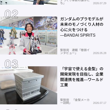
ノづくり革新の旗手た
ち」
2026.07.29
ガンダムのプラモデルが
未来のモノづくり人材の
心に火をつける
―BANDAI SPIRITS
型技術 連載「巻頭イ
ンタビュー」
2026.05.28
「宇宙で使える金型」の
開発実現を目指し、企業
間連携を推進―ワールド
工業
型技術 「金型メーカ
ー訪問」
2026.07.17