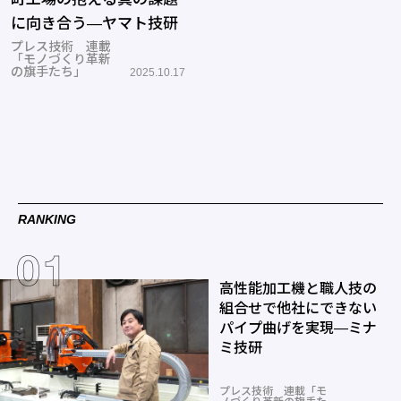
に向き合う―ヤマト技研
プレス技術 連載
「モノづくり革新
の旗手たち」
2025.10.17
RANKING
高性能加工機と職人技の
組合せで他社にできない
パイプ曲げを実現―ミナ
ミ技研
プレス技術 連載「モ