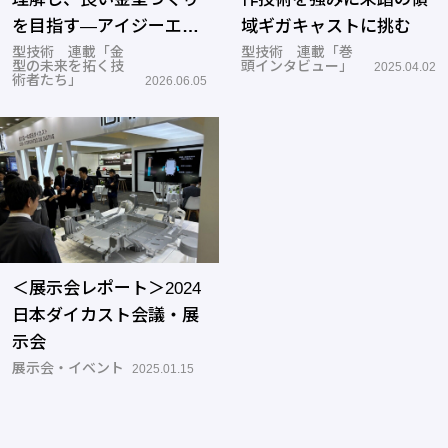
を目指す―アイジーエヴ
域ギガキャストに挑む
ァース
型技術 連載「金
型技術 連載「巻
型の未来を拓く技
頭インタビュー」
2025.04.02
術者たち」
2026.06.05
＜展示会レポート＞2024
日本ダイカスト会議・展
示会
展示会・イベント
2025.01.15