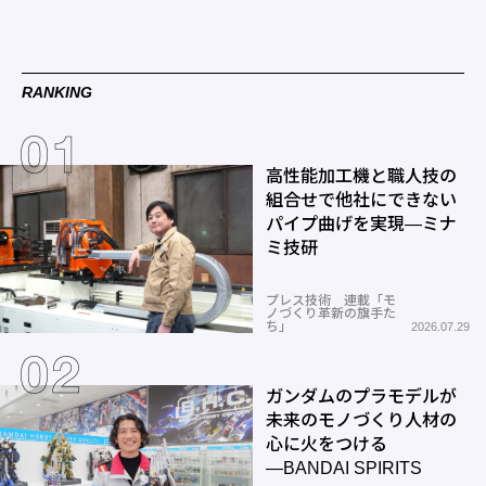
RANKING
高性能加工機と職人技の
組合せで他社にできない
パイプ曲げを実現―ミナ
ミ技研
プレス技術 連載「モ
ノづくり革新の旗手た
ち」
2026.07.29
ガンダムのプラモデルが
未来のモノづくり人材の
心に火をつける
―BANDAI SPIRITS