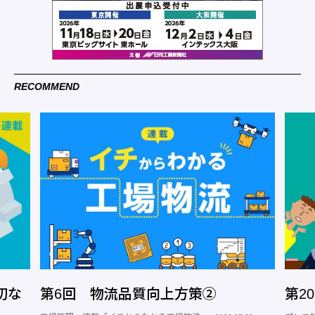
RECOMMEND
切な
第6回 物流品質向上方策②
第2