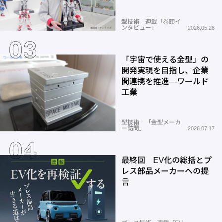
型技術 連載「巻頭イ
ンタビュー」
2026.05.28
「宇宙で使える金型」の
開発実現を目指し、企業
間連携を推進―ワールド
工業
型技術 「金型メーカ
ー訪問」
2026.07.17
最終回 EV化の総括とプ
レス部品メーカーへの提
言