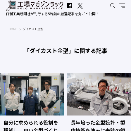
日刊工業新聞社が刊行する5雑誌の厳選記事を丸ごと公開！
工場マガジンラック｜日刊工業新聞社
HOME
ダイカスト金型
「ダイカスト金型」に関する記事
自分に求められる役割を
長年培った金型設計・製
理解し、良い金型づくり
作技術を強みに未踏の領