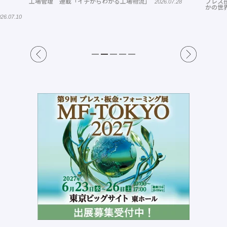
工場管理 連載「イチからわかる工場物流」
プレス
2026.07.28
かの世
26.07.10