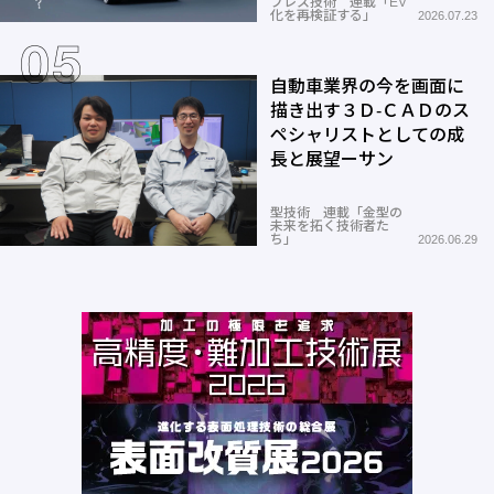
プレス技術 連載「EV
化を再検証する」
2026.07.23
自動車業界の今を画面に
描き出す３Ｄ-ＣＡＤのス
ペシャリストとしての成
長と展望ーサン
型技術 連載「金型の
未来を拓く技術者た
ち」
2026.06.29