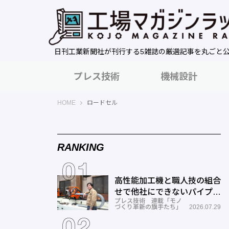
日刊工業新聞社が刊行する5雑誌の厳選記事を丸ごと
プレス技術
機械設計
工場マガジンラック｜日刊工業新聞社
HOME
ロードセル
RANKING
高性能加工機と職人技の組合
せで他社にできないパイプ曲
プレス技術 連載「モノ
げを実現―ミナミ技研
づくり革新の旗手たち」
2026.07.29