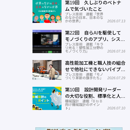
第19回 久しぶりのベトナ
ムで気づいたこと
プレス技術 連載「世界
のなかの日本、日本のな
かの世界」
2026.07.13
第22回 自らAIを駆使して
モノづくりのアプリ、システ
プレス技術 連載「キラ
ムを開発する─オーテック
リ光る！塑性加工分野の
モノづくり力」
2026.07.16
高性能加工機と職人技の組合
せで他社にできないパイプ曲
プレス技術 連載「モノ
げを実現―ミナミ技研
づくり革新の旗手たち」
2026.07.29
第10回 設計開発リーダー
の大切な役割、標準化と人材
機械設計 連載「B to B
育成
向け機械設計のポイン
ト」
2026.07.10