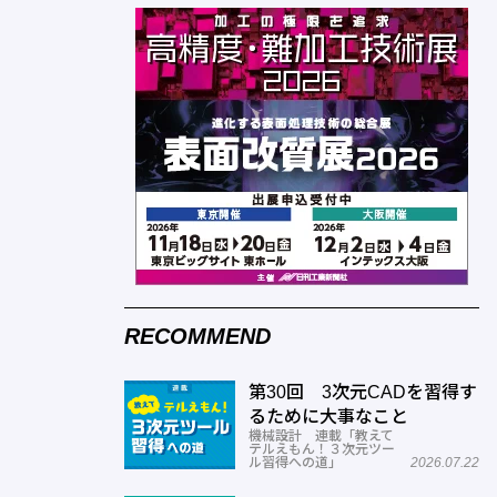
RECOMMEND
第30回 3次元CADを習得す
るために大事なこと
機械設計 連載「教えて
テルえもん！３次元ツー
ル習得への道」
2026.07.22