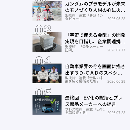
ガンダムのプラモデルが未来
のモノづくり人材の心に火を
型技術 連載「巻頭イン
つける―BANDAI SPIRITS
タビュー」
2026.05.28
「宇宙で使える金型」の開発
実現を目指し、企業間連携を
型技術 「金型メーカー
推進―ワールド工業
訪問」
2026.07.17
自動車業界の今を画面に描き
出す３Ｄ-ＣＡＤのスペシャ
型技術 連載「金型の未
リストとしての成長と展望ー
来を拓く技術者たち」
2026.06.29
サン
最終回 EV化の総括とプレ
ス部品メーカーへの提言
プレス技術 連載「EV化
を再検証する」
2026.07.23