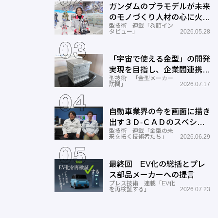
ガンダムのプラモデルが未来
のモノづくり人材の心に火を
型技術 連載「巻頭イン
つける―BANDAI SPIRITS
タビュー」
2026.05.28
「宇宙で使える金型」の開発
実現を目指し、企業間連携を
型技術 「金型メーカー
推進―ワールド工業
訪問」
2026.07.17
自動車業界の今を画面に描き
出す３Ｄ-ＣＡＤのスペシャ
型技術 連載「金型の未
リストとしての成長と展望ー
来を拓く技術者たち」
2026.06.29
サン
最終回 EV化の総括とプレ
ス部品メーカーへの提言
プレス技術 連載「EV化
を再検証する」
2026.07.23