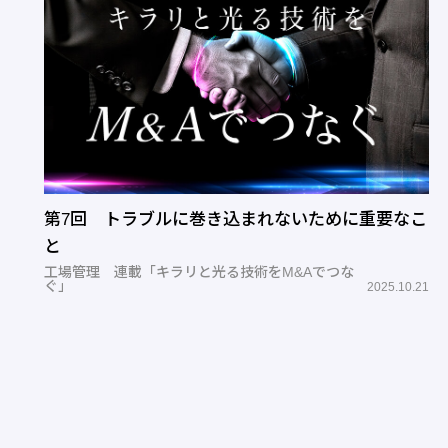
第7回 トラブルに巻き込まれないために重要なこ
と
工場管理 連載「キラリと光る技術をM&Aでつな
ぐ」
2025.10.21