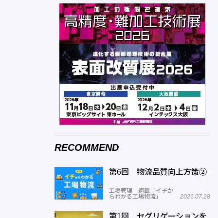
RECOMMEND
第6回 物流品質向上方策②
工場管理 連載「イチか
らわかる工場物流」
2026.07.28
第1回 セグリゲーションを