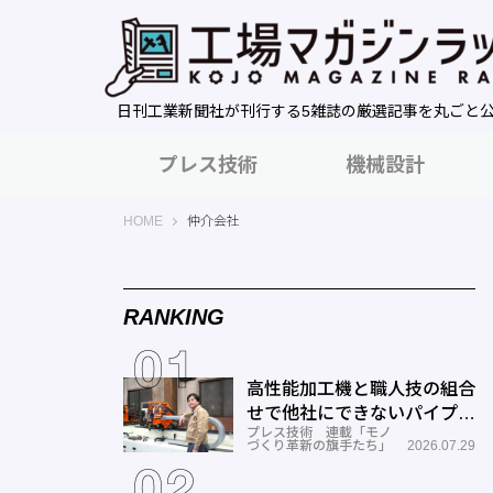
日刊工業新聞社が刊行する5雑誌の厳選記事を丸ごと
プレス技術
機械設計
工場マガジンラック｜日刊工業新聞社
HOME
仲介会社
RANKING
高性能加工機と職人技の組合
せで他社にできないパイプ曲
プレス技術 連載「モノ
げを実現―ミナミ技研
づくり革新の旗手たち」
2026.07.29