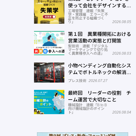
使って会社をデザインする方
工場管理 連載「失策
法
学・実践編 エラーと不
正を防止する組織づく
り」
2026.08.05
第１回 異業種開拓における
営業活動の実態と打開策
型技術 連載「デジタル
マーケティングで切り拓
く異業種参入への道」
2026.08.03
小物ベンディング自動化シス
テムでボトルネックの解消へ
─正幸産業
プレス技術
2026.07.27
最終回 リーダーの役割 チ
ーム運営で大切なこと
機械設計 連載「B to B
向け機械設計のポイン
ト」
2026.08.04