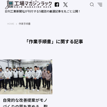
日刊工業新聞社が刊行する5雑誌の厳選記事を丸ごと公開！
工場マガジンラック｜日刊工業新聞社
HOME
作業手順書
「作業手順書」に関する記事
自発的な改善提案がモノ
づくりの質を高める―聖