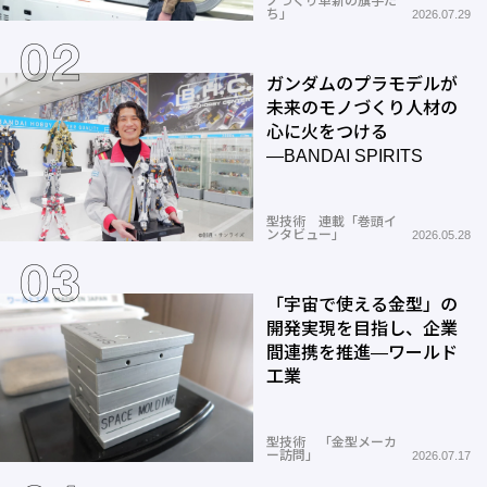
ノづくり革新の旗手た
ち」
2026.07.29
ガンダムのプラモデルが
未来のモノづくり人材の
心に火をつける
―BANDAI SPIRITS
型技術 連載「巻頭イ
ンタビュー」
2026.05.28
「宇宙で使える金型」の
開発実現を目指し、企業
間連携を推進―ワールド
工業
型技術 「金型メーカ
ー訪問」
2026.07.17