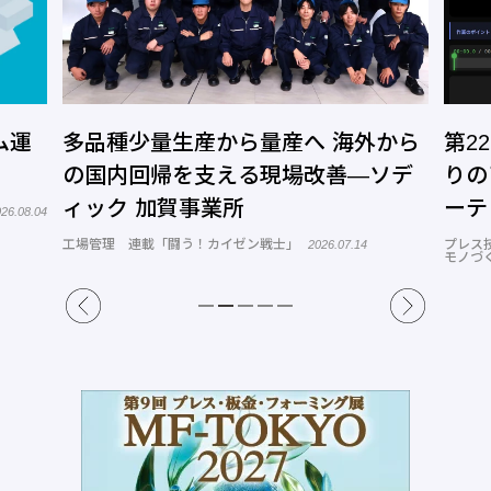
ム運
多品種少量生産から量産へ 海外から
第2
の国内回帰を支える現場改善―ソデ
りの
ィック 加賀事業所
ーテ
26.08.04
工場管理 連載「闘う！カイゼン戦士」
プレス
2026.07.14
モノづ