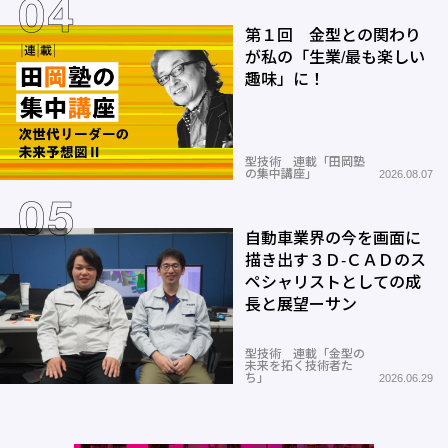
第１回 金型との関わり
が私の「生業/最も楽しい
趣味」に！
型技術 連載「田岡塾
の集中講座」
2026.08.07
自動車業界の今を画面に
描き出す３Ｄ-ＣＡＤのス
ペシャリストとしての成
長と展望ーサン
型技術 連載「金型の
未来を拓く技術者た
ち」
2026.06.29