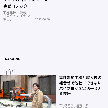
徳ゼロテック
工場管理 連載
「闘う！カイゼン
戦士」
2025.06.09
RANKING
高性能加工機と職人技の
組合せで他社にできない
パイプ曲げを実現―ミナ
ミ技研
プレス技術 連載「モ