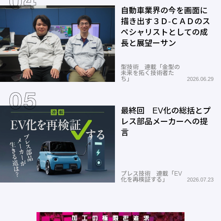
自動車業界の今を画面に
描き出す３Ｄ-ＣＡＤのス
ペシャリストとしての成
長と展望ーサン
型技術 連載「金型の
未来を拓く技術者た
ち」
2026.06.29
最終回 EV化の総括とプ
レス部品メーカーへの提
言
プレス技術 連載「EV
化を再検証する」
2026.07.23