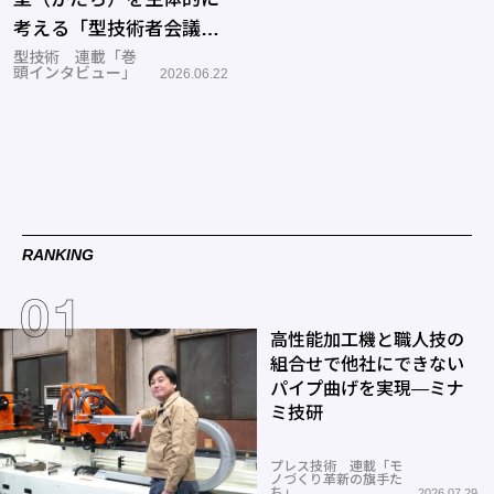
考える「型技術者会議
2026」―東京科学大学 齊
型技術 連載「巻
頭インタビュー」
2026.06.22
藤卓志教授
RANKING
高性能加工機と職人技の
組合せで他社にできない
パイプ曲げを実現―ミナ
ミ技研
プレス技術 連載「モ
ノづくり革新の旗手た
ち」
2026.07.29