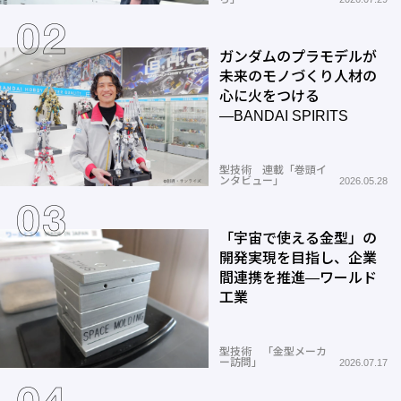
ガンダムのプラモデルが
未来のモノづくり人材の
心に火をつける
―BANDAI SPIRITS
型技術 連載「巻頭イ
ンタビュー」
2026.05.28
「宇宙で使える金型」の
開発実現を目指し、企業
間連携を推進―ワールド
工業
型技術 「金型メーカ
ー訪問」
2026.07.17