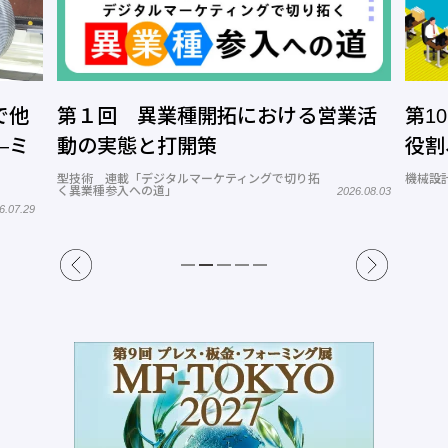
で他
第１回 異業種開拓における営業活
第1
―ミ
動の実態と打開策
役割
型技術 連載「デジタルマーケティングで切り拓
機械設計
く異業種参入への道」
2026.08.03
6.07.29