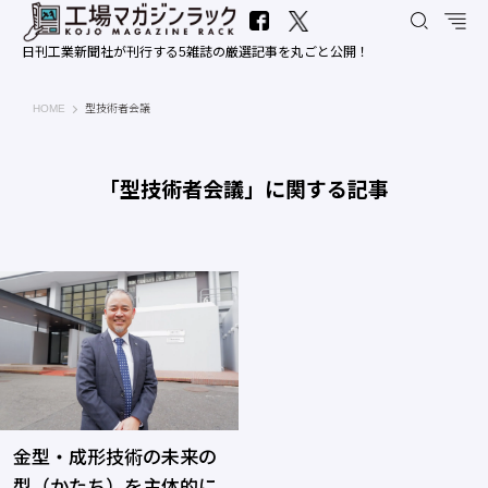
日刊工業新聞社が刊行する5雑誌の厳選記事を丸ごと公開！
工場マガジンラック｜日刊工業新聞社
HOME
型技術者会議
「型技術者会議」に関する記事
金型・成形技術の未来の
型（かたち）を主体的に