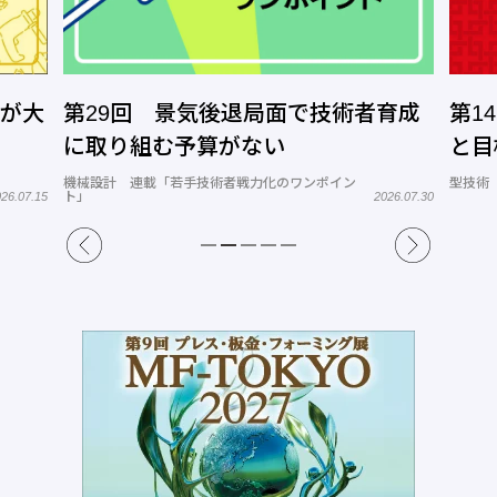
」が大
第29回 景気後退局面で技術者育成
第1
に取り組む予算がない
と目
機械設計 連載「若手技術者戦力化のワンポイン
型技術
ト」
26.07.15
2026.07.30