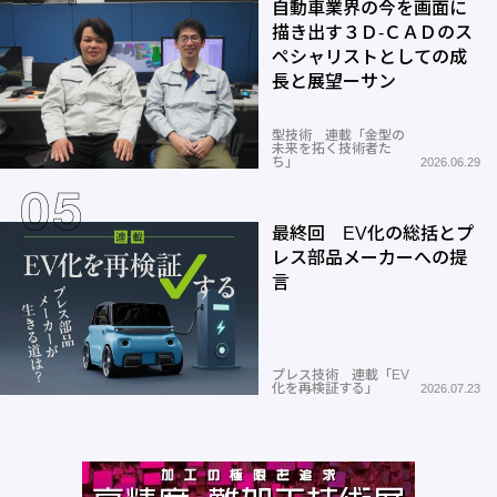
自動車業界の今を画面に
描き出す３Ｄ-ＣＡＤのス
ペシャリストとしての成
長と展望ーサン
型技術 連載「金型の
未来を拓く技術者た
ち」
2026.06.29
最終回 EV化の総括とプ
レス部品メーカーへの提
言
プレス技術 連載「EV
化を再検証する」
2026.07.23