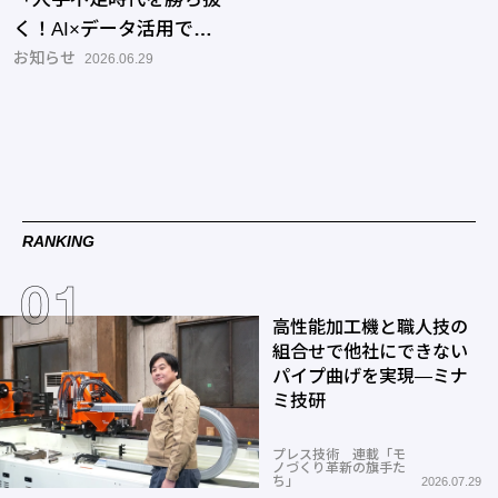
く！AI×データ活用で実
現する設備保全」
お知らせ
2026.06.29
RANKING
高性能加工機と職人技の
組合せで他社にできない
パイプ曲げを実現―ミナ
ミ技研
プレス技術 連載「モ
ノづくり革新の旗手た
ち」
2026.07.29