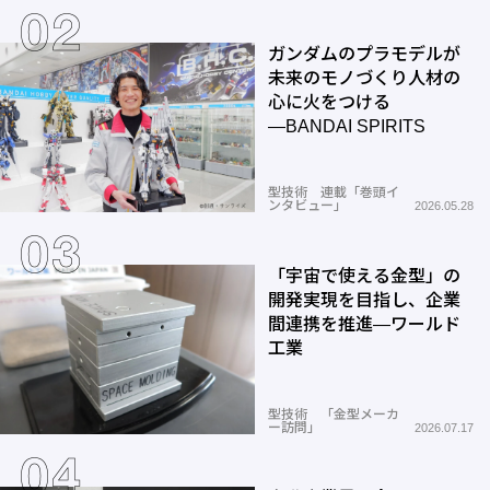
ガンダムのプラモデルが
未来のモノづくり人材の
心に火をつける
―BANDAI SPIRITS
型技術 連載「巻頭イ
ンタビュー」
2026.05.28
「宇宙で使える金型」の
開発実現を目指し、企業
間連携を推進―ワールド
工業
型技術 「金型メーカ
ー訪問」
2026.07.17