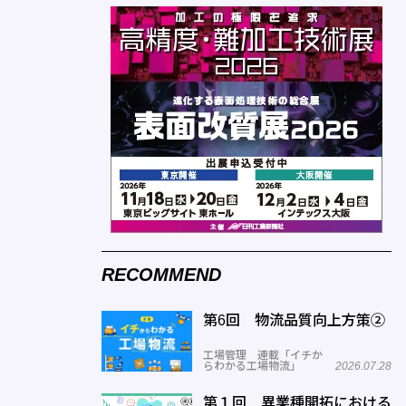
RECOMMEND
第6回 物流品質向上方策②
工場管理 連載「イチか
らわかる工場物流」
2026.07.28
第１回 異業種開拓における