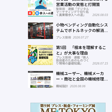
営業活動の実態と打開策
型技術 連載「デジタル
マーケティングで切り拓
く異業種参入への道」
2026.08.03
小物ベンディング自動化シス
テムでボトルネックの解消へ
─正幸産業
プレス技術
2026.07.27
第5回 「根本を理解するこ
と」が大事な理由
プレス技術 連載「新人
技術者のためのものづく
り現場の基礎知識」
2026.07.15
機械ユーザー、機械メーカ
ー・商社と全国の機械修理業
者をマッチングするサービス
機械設計
2026.08.06
を展開―機械修理ドットコム