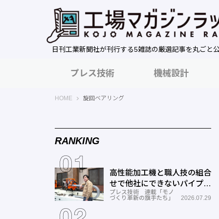
日刊工業新聞社が刊行する5雑誌の厳選記事を丸ごと
プレス技術
機械設計
工場マガジンラック｜日刊工業新聞社
HOME
旋回ベアリング
RANKING
高性能加工機と職人技の組合
せで他社にできないパイプ曲
プレス技術 連載「モノ
げを実現―ミナミ技研
づくり革新の旗手たち」
2026.07.29