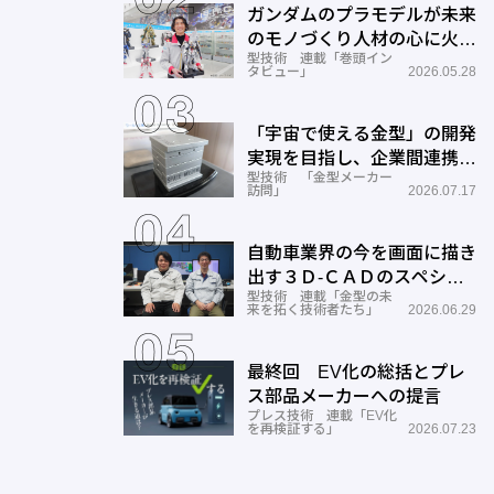
ガンダムのプラモデルが未来
のモノづくり人材の心に火を
型技術 連載「巻頭イン
つける―BANDAI SPIRITS
タビュー」
2026.05.28
「宇宙で使える金型」の開発
実現を目指し、企業間連携を
型技術 「金型メーカー
推進―ワールド工業
訪問」
2026.07.17
自動車業界の今を画面に描き
出す３Ｄ-ＣＡＤのスペシャ
型技術 連載「金型の未
リストとしての成長と展望ー
来を拓く技術者たち」
2026.06.29
サン
最終回 EV化の総括とプレ
ス部品メーカーへの提言
プレス技術 連載「EV化
を再検証する」
2026.07.23