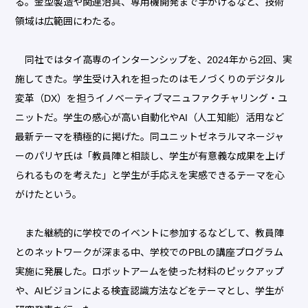
る。金型製造や関連治具、専用機開発まで手がけるなど、技術
領域は広範囲にわたる。
同社ではタイ高専のインターンシップを、2024年から2回、実
施してきた。学生受け入れを担ったのはモノづくりのデジタル
変革（DX）を担うイノベーティブマニュファクチャリング・ユ
ニットだ。学生の感心が高い自動化やAI（人工知能）活用など
最新テーマを積極的に掲げた。同ユニットゼネラルマネージャ
ーのパリヤ氏は「教員陣と相談し、学生が有意義な成果を上げ
られるものを考えた」と学生が手応えを実感できるテーマを心
がけたという。
また継続的に学校でのイベントに参加するなどして、教員陣
とのネットワークが深まる中、学校でのPBLの講座プログラム
実施に発展した。ロボットアームを使った材料のピックアップ
や、AIビジョンによる検査認識方法などをテーマとし、学生が