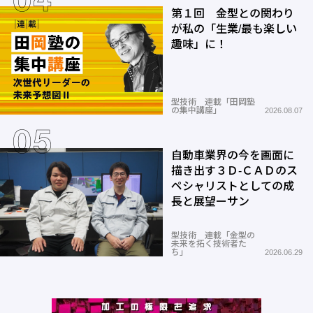
第１回 金型との関わり
が私の「生業/最も楽しい
趣味」に！
型技術 連載「田岡塾
の集中講座」
2026.08.07
自動車業界の今を画面に
描き出す３Ｄ-ＣＡＤのス
ペシャリストとしての成
長と展望ーサン
型技術 連載「金型の
未来を拓く技術者た
ち」
2026.06.29