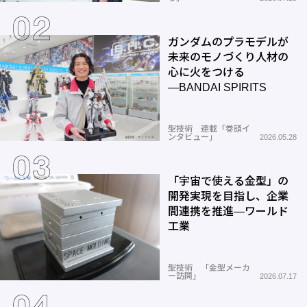
ガンダムのプラモデルが
未来のモノづくり人材の
心に火をつける
―BANDAI SPIRITS
型技術 連載「巻頭イ
ンタビュー」
2026.05.28
「宇宙で使える金型」の
開発実現を目指し、企業
間連携を推進―ワールド
工業
型技術 「金型メーカ
ー訪問」
2026.07.17