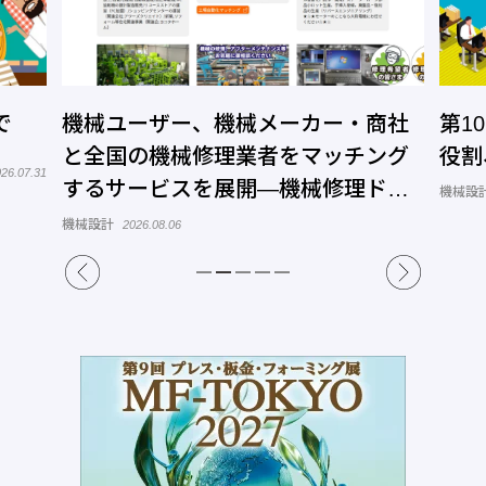
で
機械ユーザー、機械メーカー・商社
第1
と全国の機械修理業者をマッチング
役割
26.07.31
するサービスを展開―機械修理ドッ
機械設計
トコム
機械設計
2026.08.06