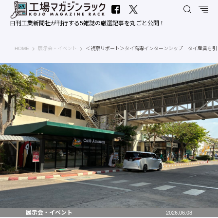
日刊工業新聞社が刊行する5雑誌の厳選記事を丸ごと公開！
工場マガジンラック｜日刊工業新聞社
HOME
展示会・イベント
＜視察リポート＞タイ高専インターンシップ タイ産業を引
展示会・イベント
2026.06.08