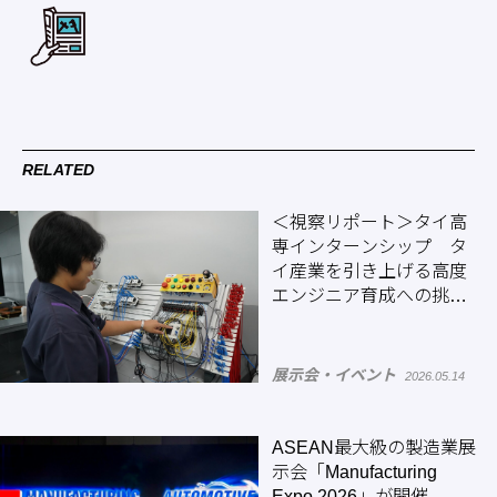
RELATED
＜視察リポート＞タイ高
専インターンシップ タ
イ産業を引き上げる高度
エンジニア育成への挑戦
（前編）
展示会・イベント
2026.05.14
ASEAN最大級の製造業展
示会「Manufacturing
Expo 2026」が開催