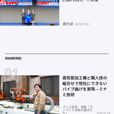
展示会
2026.07.10
RANKING
高性能加工機と職人技の
組合せで他社にできない
パイプ曲げを実現―ミナ
ミ技研
プレス技術 連載「モ
ノづくり革新の旗手た
ち」
2026.07.29