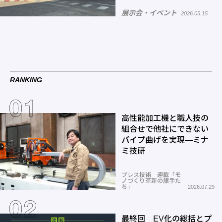
展示会・イベント
2026.05.15
RANKING
高性能加工機と職人技の
組合せで他社にできない
パイプ曲げを実現―ミナ
ミ技研
プレス技術 連載「モ
ノづくり革新の旗手た
ち」
2026.07.29
最終回 EV化の総括とプ