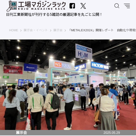
日刊工業新聞社が刊行する5雑誌の厳選記事を丸ごと公開！
工場マガジンラック｜日刊工業新聞社
HOME
展示会・イベント
展示会
「METALEX2024」開催レポート 自動化や環
展示会
2025.05.29