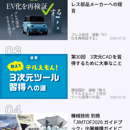
レス部品メーカーへの提
言
プレス技術 連載「EV
化を再検証する」
2026.07.23
第30回 3次元CADを習
得するために大事なこと
機械設計 連載「教え
てテルえもん！３次元
ツール習得への道」
2026.07.22
機械技術 別冊
『JIMTOF2026 ガイドブ
ック』出展機種ガイドご