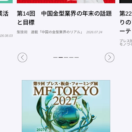
界の年末の話題
第22回 自らAIを駆使してモノ
りのアプリ、システムを開発する
ーテック
アル」
2026.07.24
プレス技術 連載「キラリ光る！塑性加工分野の
モノづくり力」
20