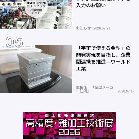
入力のお願い
お知らせ
2026.07.21
「宇宙で使える金型」の
開発実現を目指し、企業
間連携を推進―ワールド
工業
型技術 「金型メーカ
ー訪問」
2026.07.17