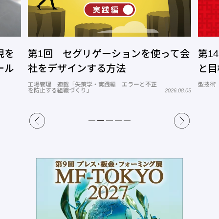
って会
第14回 中国金型業界の年末の話題
多品
と目標
の国
ィッ
型技術 連載「中国の金型業界のリアル」
2026.07.24
26.08.05
工場管