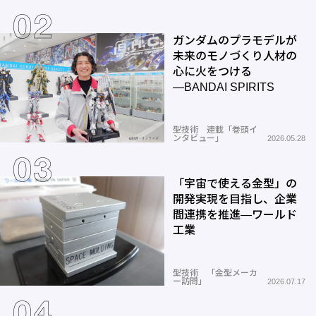
ガンダムのプラモデルが
未来のモノづくり人材の
心に火をつける
―BANDAI SPIRITS
型技術 連載「巻頭イ
ンタビュー」
2026.05.28
「宇宙で使える金型」の
開発実現を目指し、企業
間連携を推進―ワールド
工業
型技術 「金型メーカ
ー訪問」
2026.07.17