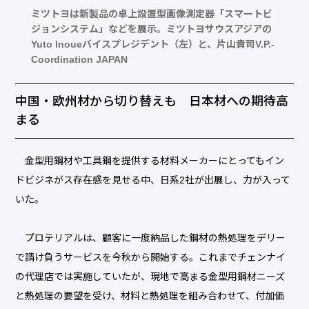
ミツトヨは新製品の卓上設置型画像測定器「スマートビ
ジョンシステム」などを展示。ミツトヨサウスアジアの
Yuto Inoueバイスプレジデント（左）と、片山貴司V.P.-
Coordination JAPAN
中国・欧州材から切り替えも 日本材への期待高
まる
金型用鋼材や工具鋼を提供する材料メーカーにとってもイン
ドビジネがス存在感を見せる中、日系2社が出展し、力が入って
いた。
プロテリアルは、顧客に一度納品した鋼材の熱処理をデリー
で請け負うサービスを今秋から開始する。これまでチェンナイ
の代理店では実施していたが、現地で高まる金型用鋼材ニーズ
と熱処理の要望を受け、材料と熱処理を組み合わせて、付加価