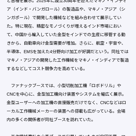
ど各種を展示。2025年に設立30周年を迎えたマキノ・インディ
ア（インド・バンガロール）の製造品や、マキノ・アジア（シ
ンガポール）で開発した機械などを組み合わせて展示してい
た。特に現在、精密なモノづくりが増えるインド市場におい
て、中国から輸入していた金型をインドでの生産に移管する動
きから、自動車向け金型需要が増加。さらに、航空・宇宙や、
半導体、EMSを加えた4分野向け加工が好調だという。同社では
マキノ・アジアの開発した工作機械をマキノ・インディアで製造
するなどしてコスト競争力を高めている。
ファナックブースでは、小型切削加工機「ロボドリル」や
CNCを中心に、金型加工機向け装置やシステムを幅広く展示。
金型ユーザーへの加工機の直接販売だけでなく、CNCなどはロ
ーカル工作機械メーカーの装置への搭載も広がっている。会場
内の多くの関係者が同社ブースを訪れていた。