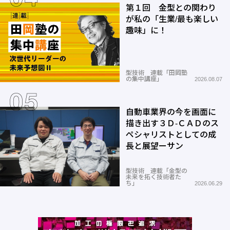
第１回 金型との関わり
が私の「生業/最も楽しい
趣味」に！
型技術 連載「田岡塾
の集中講座」
2026.08.07
自動車業界の今を画面に
描き出す３Ｄ-ＣＡＤのス
ペシャリストとしての成
長と展望ーサン
型技術 連載「金型の
未来を拓く技術者た
ち」
2026.06.29