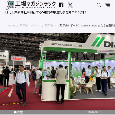
日刊工業新聞社が刊行する5雑誌の厳選記事を丸ごと公開！
工場マガジンラック｜日刊工業新聞社
HOME
展示会・イベント
展示会
＜展示会レポート＞“Make in India”支え
展示会
2026.06.10