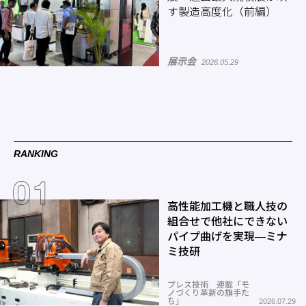
す製造高度化（前編）
展示会
2026.05.29
RANKING
高性能加工機と職人技の
組合せで他社にできない
パイプ曲げを実現―ミナ
ミ技研
プレス技術 連載「モ
ノづくり革新の旗手た
ち」
2026.07.29