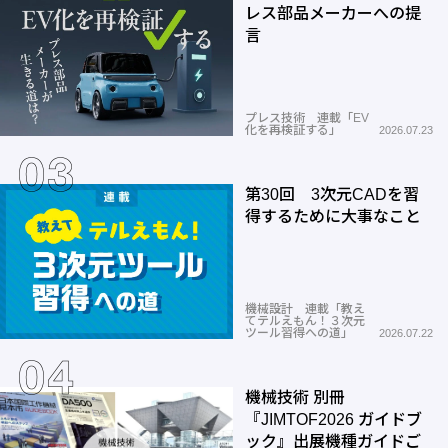
レス部品メーカーへの提
言
プレス技術 連載「EV
化を再検証する」
2026.07.23
第30回 3次元CADを習
得するために大事なこと
機械設計 連載「教え
てテルえもん！３次元
ツール習得への道」
2026.07.22
機械技術 別冊
『JIMTOF2026 ガイドブ
ック』出展機種ガイドご