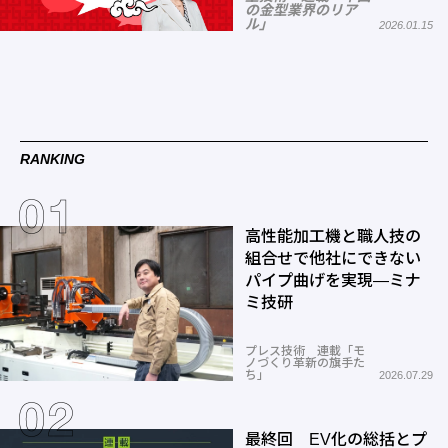
の金型業界のリア
ル」
2026.01.15
RANKING
高性能加工機と職人技の
組合せで他社にできない
パイプ曲げを実現―ミナ
ミ技研
プレス技術 連載「モ
ノづくり革新の旗手た
ち」
2026.07.29
最終回 EV化の総括とプ