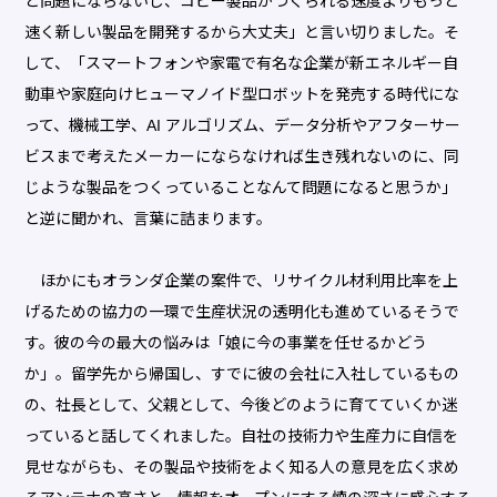
ど問題にならないし、コピー製品がつくられる速度よりもっと
速く新しい製品を開発するから大丈夫」と言い切りました。そ
して、「スマートフォンや家電で有名な企業が新エネルギー自
動車や家庭向けヒューマノイド型ロボットを発売する時代にな
って、機械工学、AI アルゴリズム、データ分析やアフターサー
ビスまで考えたメーカーにならなければ生き残れないのに、同
じような製品をつくっていることなんて問題になると思うか」
と逆に聞かれ、言葉に詰まります。
ほかにもオランダ企業の案件で、リサイクル材利用比率を上
げるための協力の一環で生産状況の透明化も進めているそうで
す。彼の今の最大の悩みは「娘に今の事業を任せるかどう
か」。留学先から帰国し、すでに彼の会社に入社しているもの
の、社長として、父親として、今後どのように育てていくか迷
っていると話してくれました。自社の技術力や生産力に自信を
見せながらも、その製品や技術をよく知る人の意見を広く求め