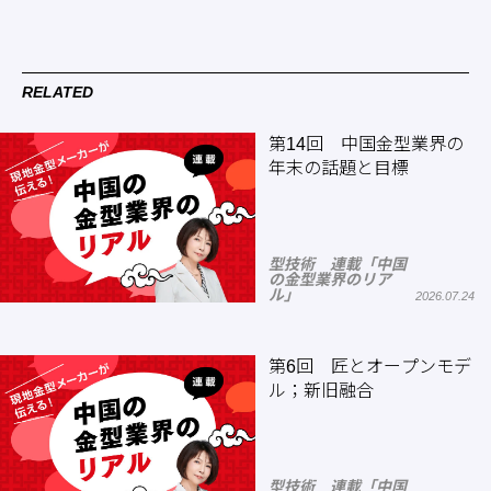
RELATED
第14回 中国金型業界の
年末の話題と目標
型技術 連載「中国
の金型業界のリア
ル」
2026.07.24
第6回 匠とオープンモデ
ル；新旧融合
型技術 連載「中国