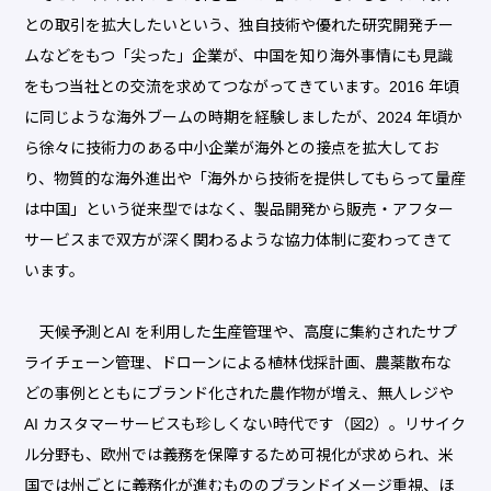
との取引を拡大したいという、独自技術や優れた研究開発チー
ムなどをもつ「尖った」企業が、中国を知り海外事情にも見識
をもつ当社との交流を求めてつながってきています。2016 年頃
に同じような海外ブームの時期を経験しましたが、2024 年頃か
ら徐々に技術力のある中小企業が海外との接点を拡大してお
り、物質的な海外進出や「海外から技術を提供してもらって量産
は中国」という従来型ではなく、製品開発から販売・アフター
サービスまで双方が深く関わるような協力体制に変わってきて
います。
天候予測とAI を利用した生産管理や、高度に集約されたサプ
ライチェーン管理、ドローンによる植林伐採計画、農薬散布な
どの事例とともにブランド化された農作物が増え、無人レジや
AI カスタマーサービスも珍しくない時代です（図2）。リサイク
ル分野も、欧州では義務を保障するため可視化が求められ、米
国では州ごとに義務化が進むもののブランドイメージ重視、ほ