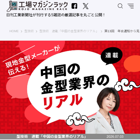
日刊工業新聞社が刊行する5雑誌の厳選記事を丸ごと公開！
工場マガジンラック｜日刊工業新聞社
HOME
型技術
型技術 連載「中国の金型業界のリアル」
第13回 年会通知から
型技術 連載「中国の金型業界のリアル」
2026.07.03