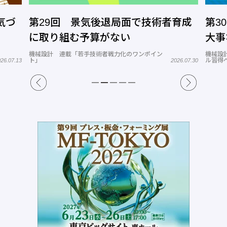
局面で技術者育成
第30回 3次元CADを習得す
い
大事なこと
化のワンポイン
機械設計 連載「教えてテルえもん！３次元ツー
ル習得への道」
2026.07.30