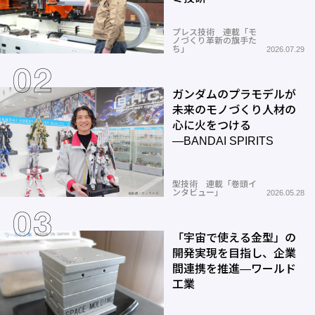
プレス技術 連載「モ
ノづくり革新の旗手た
ち」
2026.07.29
ガンダムのプラモデルが
未来のモノづくり人材の
心に火をつける
―BANDAI SPIRITS
型技術 連載「巻頭イ
ンタビュー」
2026.05.28
「宇宙で使える金型」の
開発実現を目指し、企業
間連携を推進―ワールド
工業