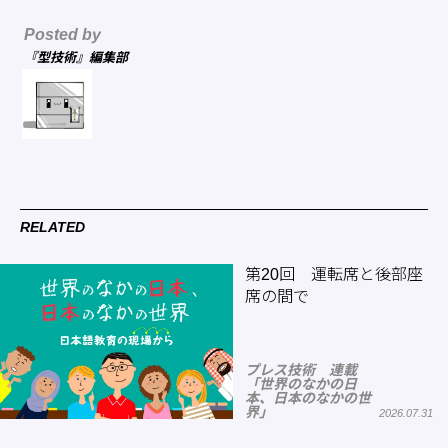
Posted by
『型技術』編集部
RELATED
第20回 運転席と後部座
席の間で
プレス技術 連載
「世界のなかの日
本、日本のなかの世
界」
2026.07.31