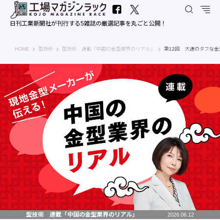
日刊工業新聞社が刊行する5雑誌の厳選記事を丸ごと公開！
工場マガジンラック｜日刊工業新聞社
HOME
型技術
型技術 連載「中国の金型業界のリアル」
第12回 大連のタフな
型技術 連載「中国の金型業界のリアル」
2026.06.12