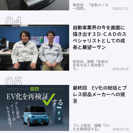
型技術 「金型メーカ
ー訪問」
2026.07.17
自動車業界の今を画面に
描き出す３Ｄ-ＣＡＤのス
ペシャリストとしての成
長と展望ーサン
型技術 連載「金型の
未来を拓く技術者た
ち」
2026.06.29
最終回 EV化の総括とプ
レス部品メーカーへの提
言
プレス技術 連載「EV
化を再検証する」
2026.07.23