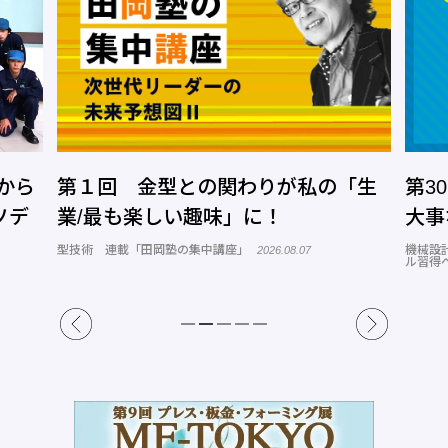
との関わりが私の「生
第30回 3次元CADを
い趣味」に！
大事なこと
の集中講座」
機械設計 連載「教えてテルえもん！３
2026.08.07
ル習得への道」