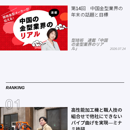
第14回 中国金型業界の
年末の話題と目標
型技術 連載「中国
の金型業界のリア
ル」
2026.07.24
RANKING
高性能加工機と職人技の
組合せで他社にできない
パイプ曲げを実現―ミナ
ミ技研