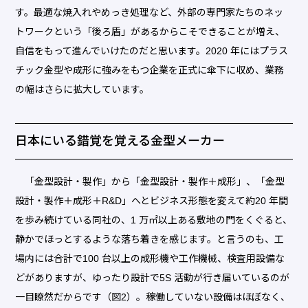
す。最適な焼入れやめっき処理など、外部の専門家たちのネッ
トワークという「後ろ盾」があるからこそできることが増え、
自信をもって進んでいけたのだと思います。2020 年にはプラス
チック金型や成形に強みをもつ企業を正式に傘下に収め、業務
の幅はさらに拡大しています。
日本にいる錯覚を覚える金型メーカー
「金型設計・製作」から「金型設計・製作＋成形」、「金型
設計・製作＋成形＋R&D」へとビジネス形態を変えて約20 年間
を歩み続けている同社の、1 万㎡以上ある敷地の門をくぐると、
静かでほっとするような落ち着きを感じます。と言うのも、工
場内には合計で100 台以上の成形機や工作機械、検査用設備な
どがありますが、ゆったり設計で5S 活動が行き届いているのが
一目瞭然だからです（図2）。稼働していない設備はほぼなく、