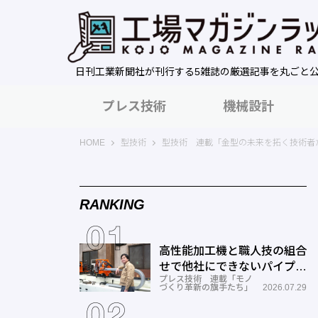
日刊工業新聞社が刊行する5雑誌の厳選記事を丸ごと
プレス技術
機械設計
工場マガジンラック｜日刊工業新聞社
HOME
型技術
型技術 連載「金型の未来を拓く技術者
RANKING
高性能加工機と職人技の組合
せで他社にできないパイプ曲
プレス技術 連載「モノ
げを実現―ミナミ技研
づくり革新の旗手たち」
2026.07.29