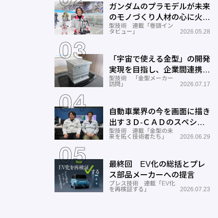
ガンダムのプラモデルが未来
のモノづくり人材の心に火を
型技術 連載「巻頭イン
つける―BANDAI SPIRITS
タビュー」
2026.05.28
「宇宙で使える金型」の開発
実現を目指し、企業間連携を
型技術 「金型メーカー
推進―ワールド工業
訪問」
2026.07.17
自動車業界の今を画面に描き
出す３Ｄ-ＣＡＤのスペシャ
型技術 連載「金型の未
リストとしての成長と展望ー
来を拓く技術者たち」
2026.06.29
サン
最終回 EV化の総括とプレ
ス部品メーカーへの提言
プレス技術 連載「EV化
を再検証する」
2026.07.23