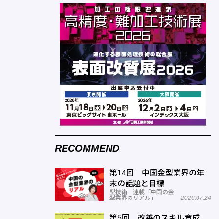
RECOMMEND
第14回 中国金型業界の年
末の話題と目標
型技術 連載「中国の金
型業界のリアル」
2026.07.24
第5回 改善のスキル育成