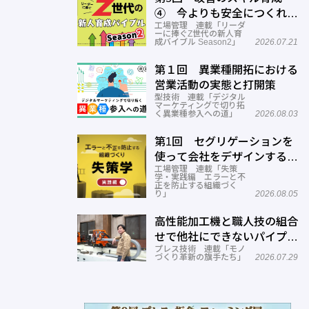
④ 今よりも安全につくれる
工場管理 連載「リーダ
スキルを高める
ーに捧ぐZ世代の新人育
成バイブル Season2」
2026.07.21
第１回 異業種開拓における
営業活動の実態と打開策
型技術 連載「デジタル
マーケティングで切り拓
く異業種参入への道」
2026.08.03
第1回 セグリゲーションを
使って会社をデザインする方
工場管理 連載「失策
法
学・実践編 エラーと不
正を防止する組織づく
り」
2026.08.05
高性能加工機と職人技の組合
せで他社にできないパイプ曲
プレス技術 連載「モノ
げを実現―ミナミ技研
づくり革新の旗手たち」
2026.07.29