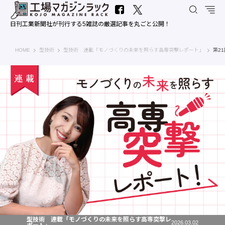
日刊工業新聞社が刊行する5雑誌の厳選記事を丸ごと公開！
工場マガジンラック｜日刊工業新聞社
HOME
型技術
型技術 連載「モノづくりの未来を照らす高専突撃レポート」
第2
型技術 連載「モノづくりの未来を照らす高専突撃レ
2026.03.02