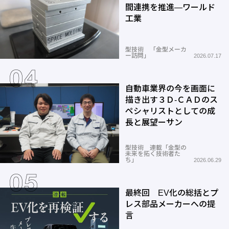
間連携を推進―ワールド
工業
型技術 「金型メーカ
ー訪問」
2026.07.17
自動車業界の今を画面に
描き出す３Ｄ-ＣＡＤのス
ペシャリストとしての成
長と展望ーサン
型技術 連載「金型の
未来を拓く技術者た
ち」
2026.06.29
最終回 EV化の総括とプ
レス部品メーカーへの提
言