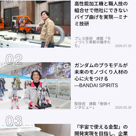
高性能加工機と職人技の
組合せで他社にできない
パイプ曲げを実現―ミナ
ミ技研
プレス技術 連載「モ
ノづくり革新の旗手た
ち」
2026.07.29
ガンダムのプラモデルが
未来のモノづくり人材の
心に火をつける
―BANDAI SPIRITS
型技術 連載「巻頭イ
ンタビュー」
2026.05.28
「宇宙で使える金型」の
開発実現を目指し、企業