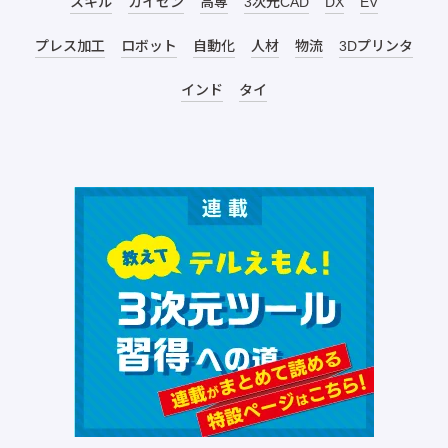
スキル
カイゼン
高専
3次元CAD
DX
EV
プレス加工
ロボット
自動化
人材
物流
3Dプリンタ
インド
タイ