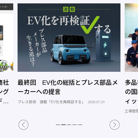
の総括とプレス部品メ
多品種少量生産から量産へ
の国内回帰を支える現場改
ィック 加賀事業所
を再検証する」
2026.07.23
工場管理 連載「闘う！カイゼン戦士」
202