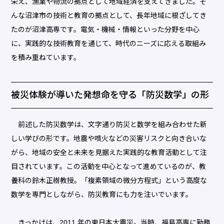
栄え、漁業や物流の拠点として地域経済を支えてきました。そ
んな沼津市の技術と教育の拠点として、長年地域に根ざしてき
たのが沼津高専です。電気・機械・情報といった分野を中心
に、実践的な技術教育を通じて、時代のニーズに応える取組み
を積み重ねています。
被災体験が導いた発想命を守る「防災数学」の形
前述した防災数学は、文字通り防災と数学を組み合わせた新
しい学びの形です。地震や噴火などの災害リスクと向き合いな
がら、地域の安全と未来を見据えた実践的な教育活動として注
目されています。この活動を中心となって進めているのが、教
養科の鈴木正樹教授。「複素領域の微分方程式」という高度な
数学を専門としながら、防災教育にも力を注いでいます。
きっかけは、2011 年の東日本大震災。当時、福島高専に勤務