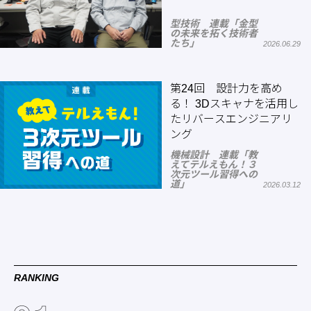
型技術 連載「金型
の未来を拓く技術者
たち」
2026.06.29
第24回 設計力を高め
る！ 3Dスキャナを活用し
たリバースエンジニアリ
ング
機械設計 連載「教
えてテルえもん！３
次元ツール習得への
道」
2026.03.12
RANKING