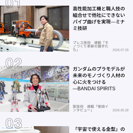
高性能加工機と職人技の
組合せで他社にできない
パイプ曲げを実現―ミナ
ミ技研
プレス技術 連載「モ
ノづくり革新の旗手た
ち」
2026.07.29
ガンダムのプラモデルが
未来のモノづくり人材の
心に火をつける
―BANDAI SPIRITS
型技術 連載「巻頭イ
ンタビュー」
2026.05.28
「宇宙で使える金型」の