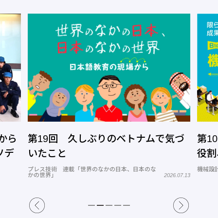
から
第19回 久しぶりのベトナムで気づ
第1
ソデ
いたこと
役割
プレス技術 連載「世界のなかの日本、日本のな
機械設計
かの世界」
2026.07.13