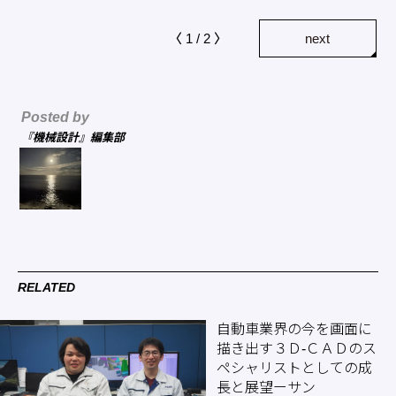
〈 1 / 2 〉
next
Posted by
『機械設計』編集部
RELATED
自動車業界の今を画面に
描き出す３Ｄ-ＣＡＤのス
ペシャリストとしての成
長と展望ーサン