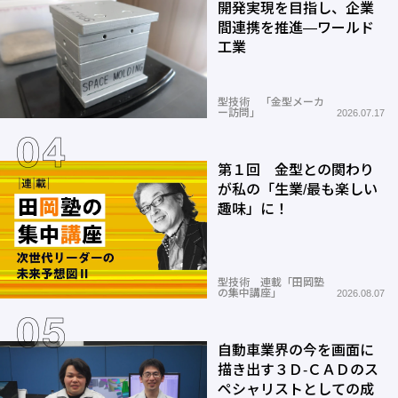
開発実現を目指し、企業
間連携を推進―ワールド
工業
型技術 「金型メーカ
ー訪問」
2026.07.17
第１回 金型との関わり
が私の「生業/最も楽しい
趣味」に！
型技術 連載「田岡塾
の集中講座」
2026.08.07
自動車業界の今を画面に
描き出す３Ｄ-ＣＡＤのス
ペシャリストとしての成