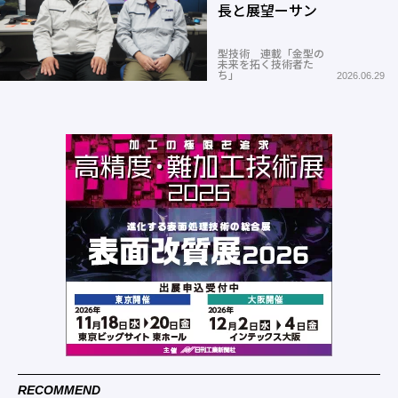
長と展望ーサン
型技術 連載「金型の
未来を拓く技術者た
ち」
2026.06.29
RECOMMEND