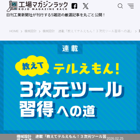
日刊工業新聞社が刊行する5雑誌の厳選記事を丸ごと公開！
工場マガジンラック｜日刊工業新聞社
HOME
機械設計
機械設計 連載「教えてテルえもん！３次元ツール習得への道」
機械設計 連載「教えてテルえもん！３次元ツール習
2026.02.25