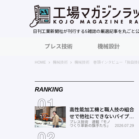
日刊工業新聞社が刊行する5雑誌の厳選記事を丸ごと
プレス技術
機械設計
工場マガジンラック｜日刊工業新聞社
HOME
機械技術
機械技術 巻頭インタビュー「独自技
RANKING
高性能加工機と職人技の組合
せで他社にできないパイプ曲
プレス技術 連載「モノ
げを実現―ミナミ技研
づくり革新の旗手たち」
2026.07.29