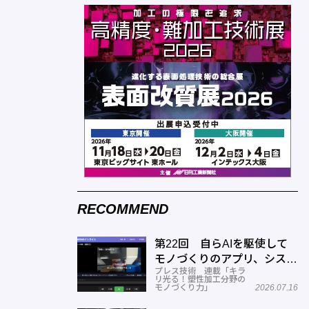
RECOMMEND
第22回 自らAIを駆使して
モノづくりのアプリ、システ
プレス技術 連載「キラ
ムを開発する─オーテック
リ光る！塑性加工分野の
モノづくり力」
2026.07.16