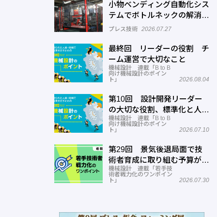
小物ベンディング自動化シス
テムでボトルネックの解消へ
─正幸産業
プレス技術
2026.07.27
最終回 リーダーの役割 チ
ーム運営で大切なこと
機械設計 連載「B to B
向け機械設計のポイン
ト」
2026.08.04
第10回 設計開発リーダー
の大切な役割、標準化と人材
機械設計 連載「B to B
育成
向け機械設計のポイン
ト」
2026.07.10
第29回 景気後退局面で技
術者育成に取り組む予算がな
機械設計 連載「若手技
い
術者戦力化のワンポイン
ト」
2026.07.30