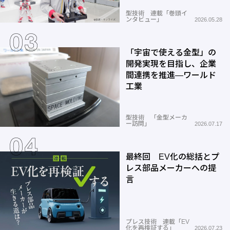
型技術 連載「巻頭イ
ンタビュー」
2026.05.28
「宇宙で使える金型」の
開発実現を目指し、企業
間連携を推進―ワールド
工業
型技術 「金型メーカ
ー訪問」
2026.07.17
最終回 EV化の総括とプ
レス部品メーカーへの提
言
プレス技術 連載「EV
化を再検証する」
2026.07.23