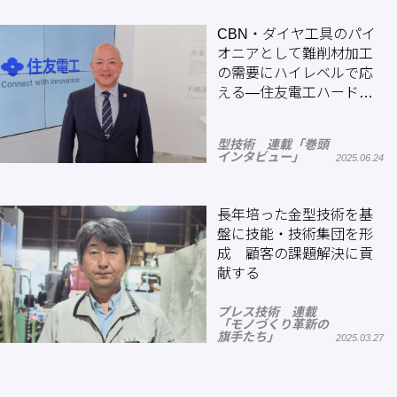
CBN・ダイヤ工具のパイ
オニアとして難削材加工
の需要にハイレベルで応
える―住友電工ハードメ
タル
型技術 連載「巻頭
インタビュー」
2025.06.24
長年培った金型技術を基
盤に技能・技術集団を形
成 顧客の課題解決に貢
献する
プレス技術 連載
「モノづくり革新の
旗手たち」
2025.03.27