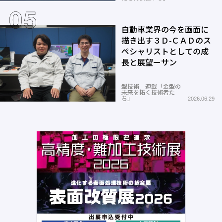
自動車業界の今を画面に
描き出す３Ｄ-ＣＡＤのス
ペシャリストとしての成
長と展望ーサン
型技術 連載「金型の
未来を拓く技術者た
ち」
2026.06.29