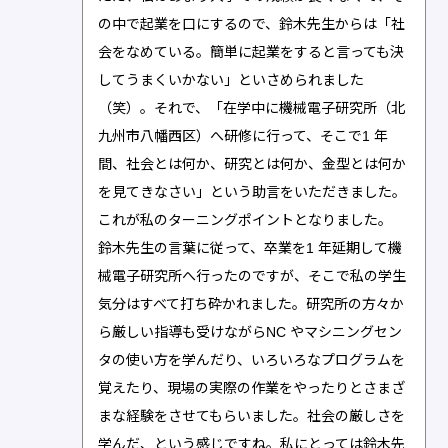
の中で起業を口にするので、鈴木先生からは「社
会をなめている。簡単に起業をすると言っても決
してうまくいかない」といさめられました
（笑）。それで、「在学中に機械電子研究所（北
九州市八幡西区）へ研修に行って、そこで1 年
間、社会とは何か、研究とは何か、金型とは何か
を見てきなさい」という助言をいただきました。
これが私のターニングポイントとなりました。
鈴木先生の言葉に従って、卒業を1 年延期して機
械電子研究所へ行ったのですが、そこで私の学生
気分はすべて打ち砕かれました。研究所の方々か
ら厳しい指導も受けながらNC やマシニングセン
タの使い方を学んだり、いろいろなプログラムを
覚えたり、現場の実際の作業をやったりとさまざ
まな経験をさせてもらいました。社会の厳しさを
学んだ、という感じですね。私にとっては鈴木先