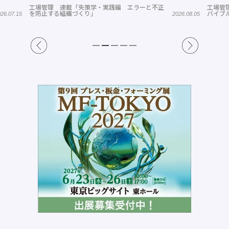
工場管理 連載「失策学・実践編 エラーと不正
工場管
を防止する組織づくり」
バイブル
26.07.15
2026.08.05