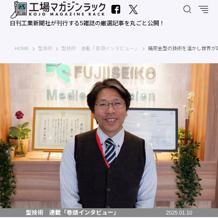
日刊工業新聞社が刊行する5雑誌の厳選記事を丸ごと公開！
工場マガジンラック｜日刊工業新聞社
HOME
型技術
型技術 連載「巻頭インタビュー」
精密金型の技術を活かし世界が
型技術 連載「巻頭インタビュー」
2025.01.10