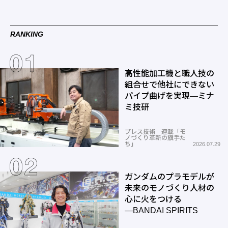
RANKING
高性能加工機と職人技の
組合せで他社にできない
パイプ曲げを実現―ミナ
ミ技研
プレス技術 連載「モ
ノづくり革新の旗手た
ち」
2026.07.29
ガンダムのプラモデルが
未来のモノづくり人材の
心に火をつける
―BANDAI SPIRITS