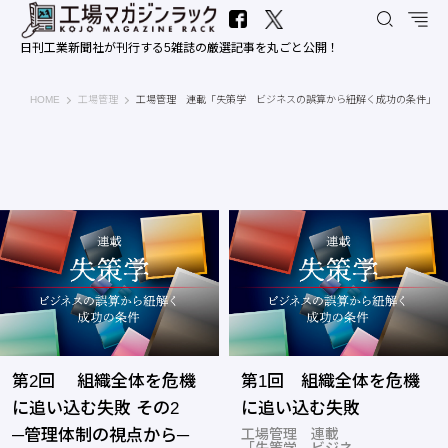
日刊工業新聞社が刊行する5雑誌の厳選記事を丸ごと公開！
工場マガジンラック｜日刊工業新聞社
HOME
工場管理
工場管理 連載「失策学 ビジネスの誤算から紐解く成功の条件」
第2回 組織全体を危機
第1回 組織全体を危機
に追い込む失敗 その2
に追い込む失敗
─管理体制の視点から─
工場管理 連載
「失策学 ビジネ