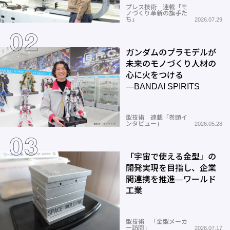
プレス技術 連載「モ
ノづくり革新の旗手た
ち」
2026.07.29
ガンダムのプラモデルが
未来のモノづくり人材の
心に火をつける
―BANDAI SPIRITS
型技術 連載「巻頭イ
ンタビュー」
2026.05.28
「宇宙で使える金型」の
開発実現を目指し、企業
間連携を推進―ワールド
工業
型技術 「金型メーカ
ー訪問」
2026.07.17