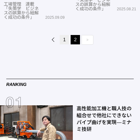
工場管理 連載
スの誤算から紐解
「失策学 ビジネ
く成功の条件」
2025.08.21
スの誤算から紐解
く成功の条件」
2025.09.09
1
2
RANKING
高性能加工機と職人技の
組合せで他社にできない
パイプ曲げを実現―ミナ
ミ技研