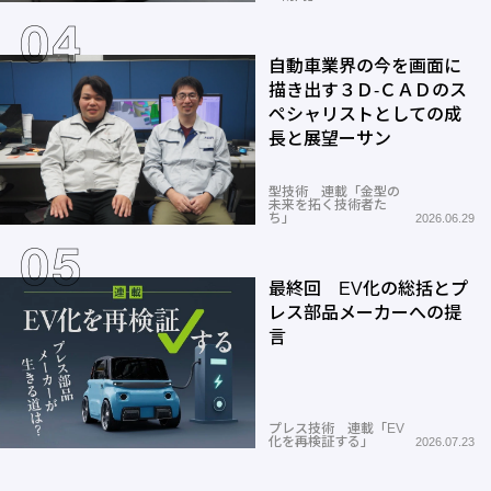
自動車業界の今を画面に
描き出す３Ｄ-ＣＡＤのス
ペシャリストとしての成
長と展望ーサン
型技術 連載「金型の
未来を拓く技術者た
ち」
2026.06.29
最終回 EV化の総括とプ
レス部品メーカーへの提
言
プレス技術 連載「EV
化を再検証する」
2026.07.23