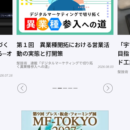
づく
第１回 異業種開拓における営業活
「宇
る─オ
動の実態と打開策
目指
ド工
型技術 連載「デジタルマーケティングで切り拓
く異業種参入への道」
2026.08.03
型技術
26.07.16