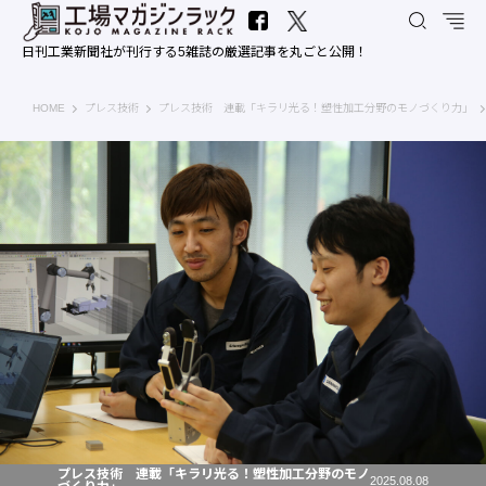
日刊工業新聞社が刊行する5雑誌の厳選記事を丸ごと公開！
工場マガジンラック｜日刊工業新聞社
HOME
プレス技術
プレス技術 連載「キラリ光る！塑性加工分野のモノづくり力」
プレス技術 連載「キラリ光る！塑性加工分野のモノ
2025.08.08