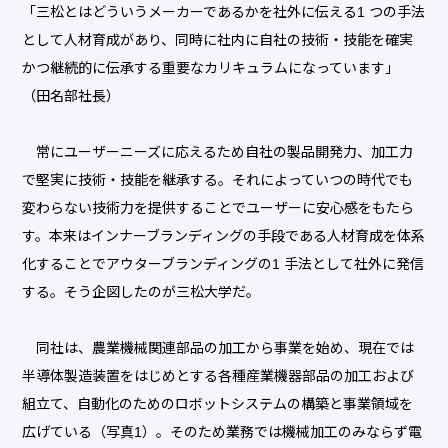
「三松とはどういうメーカーであるかを社外に伝える1 つの手法
として人材育成があり、同時に社内に自社の技術・技能を確実
かつ継続的に伝承する重要なカリキュラムになっています」
（田名部社長）
常にユーザーニーズに応えるため自社の製品開発力、加工力
で堅実に技術・技能を継承する。それによっていつの時代でも
変わらない技術力を提供することでユーザーに安心感をもたら
す。本来はインナーブランディングの手段である人材育成を体系
化することでアウターブランディングの1 手法として社外に発信
する。そう企図したのが三松大学だ。
同社は、農業機械関連部品の加工から事業を始め、現在では
半導体製造装置をはじめとする各種産業機器部品の加工および
組立て、自動化のためのロボットシステムの構築と事業領域を
広げている（写真1）。そのため業務では機械加工のみならず電