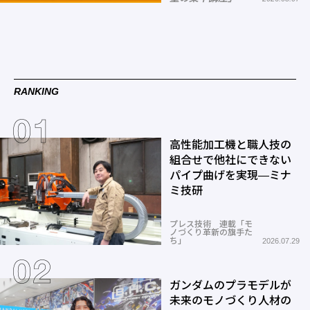
RANKING
高性能加工機と職人技の
組合せで他社にできない
パイプ曲げを実現―ミナ
ミ技研
プレス技術 連載「モ
ノづくり革新の旗手た
ち」
2026.07.29
ガンダムのプラモデルが
未来のモノづくり人材の