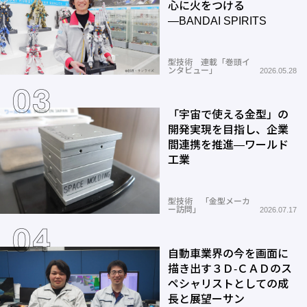
心に火をつける
―BANDAI SPIRITS
型技術 連載「巻頭イ
ンタビュー」
2026.05.28
「宇宙で使える金型」の
開発実現を目指し、企業
間連携を推進―ワールド
工業
型技術 「金型メーカ
ー訪問」
2026.07.17
自動車業界の今を画面に
描き出す３Ｄ-ＣＡＤのス
ペシャリストとしての成
長と展望ーサン