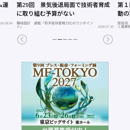
回 景気後退局面で技術者育成
第１回 異業種開
組む予算がない
動の実態と打開策
載「若手技術者戦力化のワンポイン
型技術 連載「デジタルマーケ
く異業種参入への道」
2026.07.30