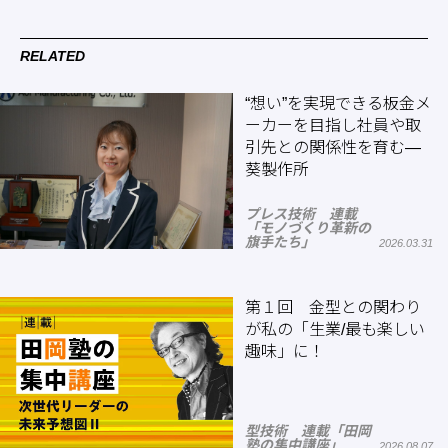
RELATED
“想い”を実現できる板金メ
ーカーを目指し社員や取
引先との関係性を育む―
葵製作所
プレス技術 連載
「モノづくり革新の
旗手たち」
2026.03.31
第１回 金型との関わり
が私の「生業/最も楽しい
趣味」に！
型技術 連載「田岡
塾の集中講座」
2026.08.07