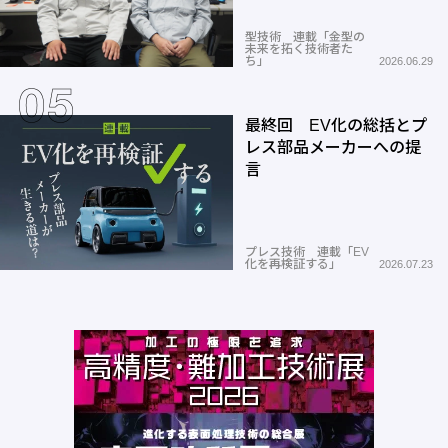
型技術 連載「金型の
未来を拓く技術者た
ち」
2026.06.29
最終回 EV化の総括とプ
レス部品メーカーへの提
言
プレス技術 連載「EV
化を再検証する」
2026.07.23