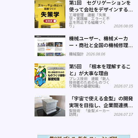
第1回 セグリゲーションを
使って会社をデザインする方
工場管理 連載「失策
法
学・実践編 エラーと不
正を防止する組織づく
り」
2026.08.05
機械ユーザー、機械メーカ
ー・商社と全国の機械修理業
者をマッチングするサービス
機械設計
2026.08.06
を展開―機械修理ドットコム
第5回 「根本を理解するこ
と」が大事な理由
プレス技術 連載「新人
技術者のためのものづく
り現場の基礎知識」
2026.07.15
「宇宙で使える金型」の開発
実現を目指し、企業間連携を
型技術 「金型メーカー
推進―ワールド工業
訪問」
2026.07.17