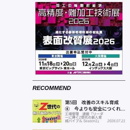
RECOMMEND
第5回 改善のスキル育成
④ 今よりも安全につくれる
工場管理 連載「リーダ
スキルを高める
ーに捧ぐZ世代の新人育
成バイブル Season2」
2026.07.21