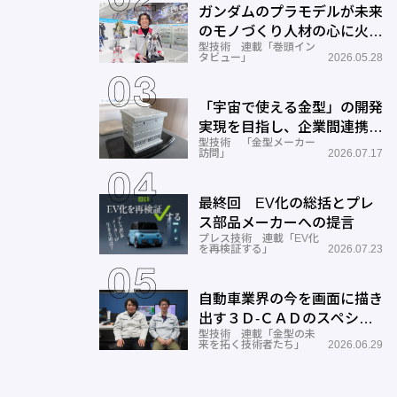
ガンダムのプラモデルが未来
のモノづくり人材の心に火を
型技術 連載「巻頭イン
つける―BANDAI SPIRITS
タビュー」
2026.05.28
「宇宙で使える金型」の開発
実現を目指し、企業間連携を
型技術 「金型メーカー
推進―ワールド工業
訪問」
2026.07.17
最終回 EV化の総括とプレ
ス部品メーカーへの提言
プレス技術 連載「EV化
を再検証する」
2026.07.23
自動車業界の今を画面に描き
出す３Ｄ-ＣＡＤのスペシャ
型技術 連載「金型の未
リストとしての成長と展望ー
来を拓く技術者たち」
2026.06.29
サン