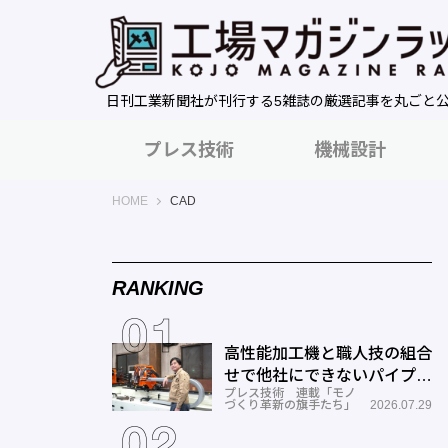
日刊工業新聞社が刊行する5雑誌の厳選記事を丸ごと
プレス技術
機械設計
工場マガジンラック｜日刊工業新聞社
HOME
CAD
RANKING
高性能加工機と職人技の組合
せで他社にできないパイプ曲
プレス技術 連載「モノ
げを実現―ミナミ技研
づくり革新の旗手たち」
2026.07.29