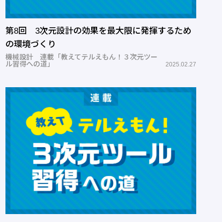
第8回 3次元設計の効果を最大限に発揮するため
の環境づくり
機械設計 連載「教えてテルえもん！３次元ツー
ル習得への道」
2025.02.27