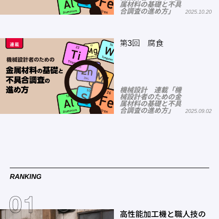
属材料の基礎と不具
合調査の進め方」
2025.10.20
第3回 腐食
機械設計 連載「機
械設計者のための金
属材料の基礎と不具
合調査の進め方」
2025.09.02
RANKING
高性能加工機と職人技の