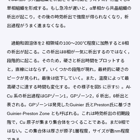
単相組織を形成する。もし急冷が遅いと，α単相から共晶組織の
析出が起こり，その後の時効析出で強度が得られなくなり，析
出過程がうまく進まなくなる。
過飽和固溶体を2 相領域の100～200℃程度に加熱するとθ相
の析出が起こる。この析出はθ相が一気に析出するのではなく，
段階的に起こる。そのため，硬さと析出時間をプロットする
と，直線にはならず，いくつかの段階が現れ，最終的に硬さの
ピークが見られ，最後は低下していく。また，温度によって最
高硬さに達する時間も変化する。その様子を図5 に示す
。Al-
5）
Cu 系の析出過程はGPゾーン1，GPゾーン2，θ́ 析出，θ析出と
表される。GPゾーンは発見したGuinier 氏とPreston氏に基づき
Guinier-Preston Zone とも呼ばれる。これは時効析出の初期段
階で，Cu 原子が集まり集合体をつくることである。まだθ相で
はない。この集合体は厚さが原子1層程度，サイズが数nm程度
である。