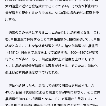
大固溶量に近い合金組成にすることが多い。その方が析出物の
量が増えて硬化するからである。Al-Cu系の場合4％Cu程度を使
用する。
通常のこの材料はアルミニウムのα相と共晶組織となる。これ
をα単相温度で保持することで共晶組織がα相に固溶して，α単相
組織となる。これを溶体化処理と呼ぶ。溶体化処理は共晶温度
（548℃）付近まで温度を上げて加熱する。500～530℃程度で
行うことが多い。もし，共晶温度以上に温度を上げてしまう
と，共晶組織部分が溶解する現象が起きる。そのため，溶体化
処理は必ず共晶温度以下で行われる。
溶体化処理したら，急冷して過飽和固溶体を形成する。Al-
4％Cu 合金は状態図によると常温ではα単相ではなく，そこに共
晶組織が加わる2 相組織となる。そこで高温から急冷すること
でα単相から共晶組織を析出させる時間を与えずに，常温でもα