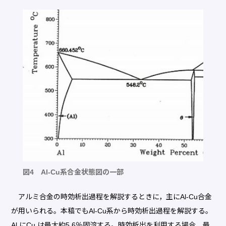
図4 Al-Cu系合金状態図の一部
アルミ合金の時効析出過程を解説するときに，主にAl-Cu合金
が用いられる。本稿でもAl-Cu系から時効析出過程を解説する。
Al にCu は最大約5.6％固溶する。時効析出を利用する場合，最