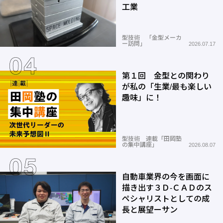
工業
型技術 「金型メーカ
ー訪問」
2026.07.17
第１回 金型との関わり
が私の「生業/最も楽しい
趣味」に！
型技術 連載「田岡塾
の集中講座」
2026.08.07
自動車業界の今を画面に
描き出す３Ｄ-ＣＡＤのス
ペシャリストとしての成
長と展望ーサン