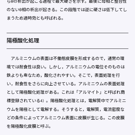
らθ́の析出が起こる過程で最大硬さを示す。最後に母相と整合性
のないθ相の析出が起きる。この段階では逆に硬さは低下してし
まうため過時効とも呼ばれる。
陽極酸化処理
アルミニウムの表面は不働態皮膜を形成するので，通常の環
境では耐食性は良い。しかし，アルミニウムの電位そのものは
鉄よりも卑なため，酸化されやすい。そこで，表面処理を行
い，耐食性をさらに向上させている。アルミニウムの表面処理
として陽極酸化処理がある。これは「アルマイト」と呼ばれ商
標登録されている
。陽極酸化処理とは，電解質中でアルミニ
4）
ウムを陽極として電解する。そうすると，電解質，電流密度な
どの条件によってアルミニウム表面に皮膜が生じる。この皮膜
を陽極酸化皮膜と呼ぶ。