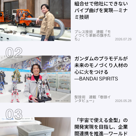
組合せで他社にできない
パイプ曲げを実現―ミナ
ミ技研
プレス技術 連載「モ
ノづくり革新の旗手た
ち」
2026.07.29
ガンダムのプラモデルが
未来のモノづくり人材の
心に火をつける
―BANDAI SPIRITS
型技術 連載「巻頭イ
ンタビュー」
2026.05.28
「宇宙で使える金型」の
開発実現を目指し、企業
間連携を推進―ワールド