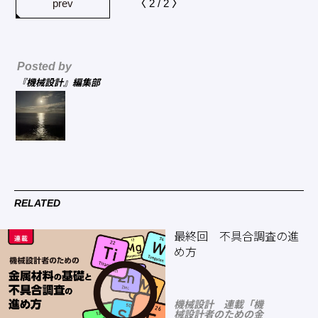
prev
〈 2 / 2 〉
Posted by
『機械設計』編集部
RELATED
最終回 不具合調査の進
め方
機械設計 連載「機
械設計者のための金