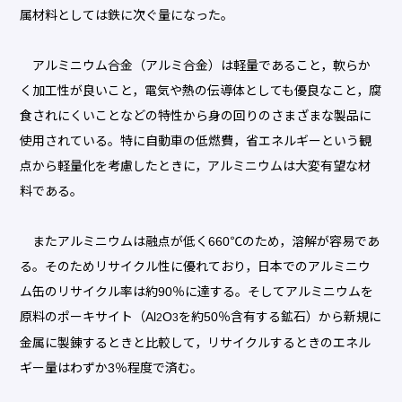
属材料としては鉄に次ぐ量になった。
アルミニウム合金（アルミ合金）は軽量であること，軟らか
く加工性が良いこと，電気や熱の伝導体としても優良なこと，腐
食されにくいことなどの特性から身の回りのさまざまな製品に
使用されている。特に自動車の低燃費，省エネルギーという観
点から軽量化を考慮したときに，アルミニウムは大変有望な材
料である。
またアルミニウムは融点が低く660℃のため，溶解が容易であ
る。そのためリサイクル性に優れており，日本でのアルミニウ
ム缶のリサイクル率は約90％に達する。そしてアルミニウムを
原料のポーキサイト（Al
O
を約50％含有する鉱石）から新規に
2
3
金属に製錬するときと比較して，リサイクルするときのエネル
ギー量はわずか3％程度で済む。