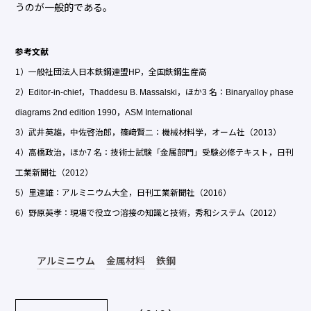
うのが一般的である。
参考文献
1）一般社団法人日本鉄鋼連盟HP，全国鉄鋼生産高
2）Editor-in-chief，Thaddesu B. Massalski，ほか3 名：Binaryalloy phase
diagrams 2nd edition 1990，ASM International
3）武井英雄，中佐啓治郎，篠﨑賢二：機械材料学，オーム社（2013）
4）高橋政治，ほか7 名：技術士試験「金属部門」受験必修テキスト，日刊
工業新聞社（2012）
5）里達雄：アルミニウム大全，日刊工業新聞社（2016）
6）野原英孝：現場で役立つ溶接の知識と技術，秀和システム（2012）
アルミニウム
金属材料
鉄鋼