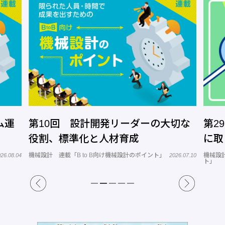
ーダーの大切な
第29回 景気後退局面で技術者
育成
に取り組む予算がない
設計のポイント」
機械設計 連載「若手技術者戦力化のワンポイン
2026.07.10
ト」
20