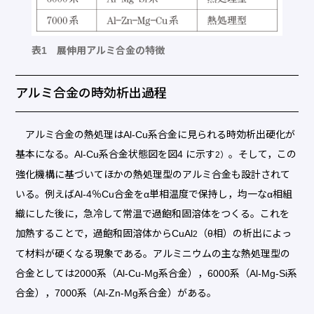
表1 展伸用アルミ合金の特徴
アルミ合金の時効析出過程
アルミ合金の熱処理はAl-Cu系合金に見られる時効析出硬化が
基本になる。Al-Cu系合金状態図を図4 に示す
。そして，この
2）
強化機構に基づいてほかの熱処理型のアルミ合金も設計されて
いる。例えばAl-4％Cu合金をα単相温度で保持し，均一なα相組
織にした後に，急冷して常温で過飽和固溶体をつくる。これを
加熱することで，過飽和固溶体からCuAl
（θ相）の析出によっ
2
て材料が硬くなる現象である。アルミニウムの主な熱処理型の
合金としては2000系（Al-Cu-Mg系合金），6000系（Al-Mg-Si系
合金），7000系（Al-Zn-Mg系合金）がある。