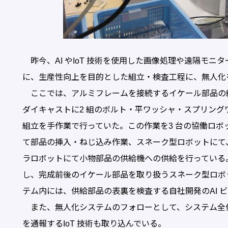
昨今、AI やIoT 技術を使用した画像処理や遠隔モ
に、生産性向上を目的とした組立・検査工程に、無人化
ここでは、アルミフレームを接続するイケール部品の組
ダイキャストに2 組のボルト・平ワッシャ・スプリング
組立を手作業で行っていた。この作業を3 台の協働ロ
て部品の挿入・ねじ込み作業、スネーク型ロボットにて
ラロボットにて小物部品の供給機への供給を行っている
し、完成前後のイケール部品を取り扱うスネーク型ロボッ
テム内には、供給部品の表裏を検査する自社開発のAI 
また、無人化システムのフォローとして、システム全
を通報するIoT 技術も取り込んでいる。