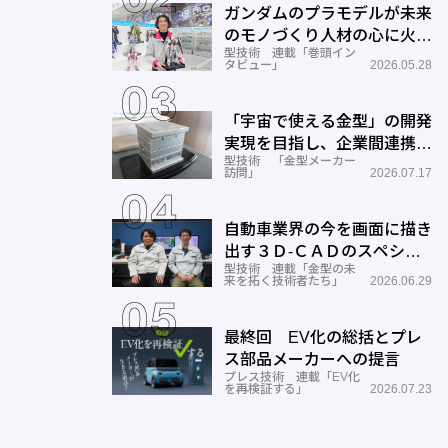
ガンダムのプラモデルが未来
のモノづくり人材の心に火を
型技術 連載「巻頭イン
つける―BANDAI SPIRITS
タビュー」
2026.05.28
「宇宙で使える金型」の開発
実現を目指し、企業間連携を
型技術 「金型メーカー
推進―ワールド工業
訪問」
2026.07.17
自動車業界の今を画面に描き
出す３Ｄ-ＣＡＤのスペシャ
型技術 連載「金型の未
リストとしての成長と展望ー
来を拓く技術者たち」
2026.06.29
サン
最終回 EV化の総括とプレ
ス部品メーカーへの提言
プレス技術 連載「EV化
を再検証する」
2026.07.23