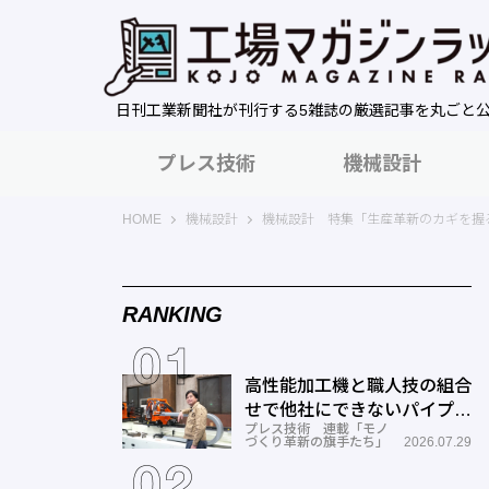
日刊工業新聞社が刊行する5雑誌の厳選記事を丸ごと
プレス技術
機械設計
工場マガジンラック｜日刊工業新聞社
HOME
機械設計
機械設計 特集「生産革新のカギを握る
RANKING
高性能加工機と職人技の組合
せで他社にできないパイプ曲
プレス技術 連載「モノ
げを実現―ミナミ技研
づくり革新の旗手たち」
2026.07.29