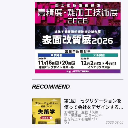
RECOMMEND
第1回 セグリゲーションを
使って会社をデザインする方
工場管理 連載「失策
法
学・実践編 エラーと不
正を防止する組織づく
り」
2026.08.05