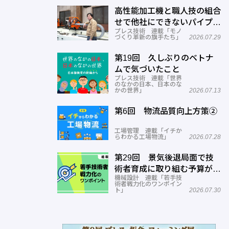
高性能加工機と職人技の組合
せで他社にできないパイプ曲
プレス技術 連載「モノ
げを実現―ミナミ技研
づくり革新の旗手たち」
2026.07.29
第19回 久しぶりのベトナ
ムで気づいたこと
プレス技術 連載「世界
のなかの日本、日本のな
かの世界」
2026.07.13
第6回 物流品質向上方策②
工場管理 連載「イチか
らわかる工場物流」
2026.07.28
第29回 景気後退局面で技
術者育成に取り組む予算がな
機械設計 連載「若手技
い
術者戦力化のワンポイン
ト」
2026.07.30