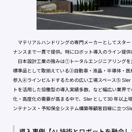
マテリアルハンドリングの専門メーカーとしてスター
ナンスまで一貫で提供。特にロボット導入のライン提供は
日本設計工業の強みは①トータルエンジニアリングを
標準品として取揃えている③自動車・液晶・半導体・医
参入④ラインビルドするための広い工場スペース⑤ SIer
トを活用した協働型の導入実績多数、など幅広い業界で
化・高度化の需要が高まる中で、SIer として30 年
ンテナンス・予知保全システム構築等顧客目線に立つSIe
導入事例【AI 技術とロボットを融合