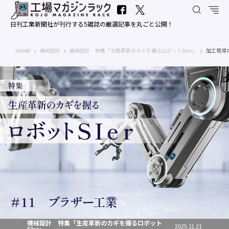
日刊工業新聞社が刊行する5雑誌の厳選記事を丸ごと公開！
工場マガジンラック｜日刊工業新聞社
HOME
機械設計
機械設計 特集「生産革新のカギを握るロボットSIer」
加工現場
機械設計 特集「生産革新のカギを握るロボット
2025.11.21