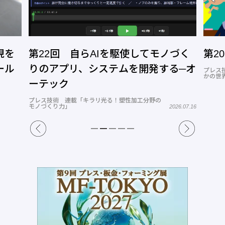
現を
第22回 自らAIを駆使してモノづく
第2
ール
りのアプリ、システムを開発する─オ
プレス
かの世
ーテック
プレス技術 連載「キラリ光る！塑性加工分野の
モノづくり力」
2026.07.16