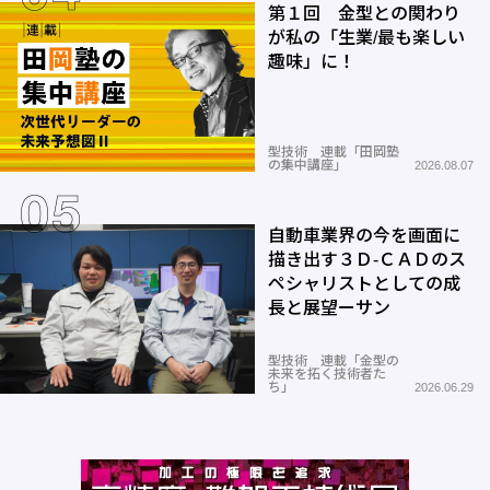
第１回 金型との関わり
が私の「生業/最も楽しい
趣味」に！
型技術 連載「田岡塾
の集中講座」
2026.08.07
自動車業界の今を画面に
描き出す３Ｄ-ＣＡＤのス
ペシャリストとしての成
長と展望ーサン
型技術 連載「金型の
未来を拓く技術者た
ち」
2026.06.29