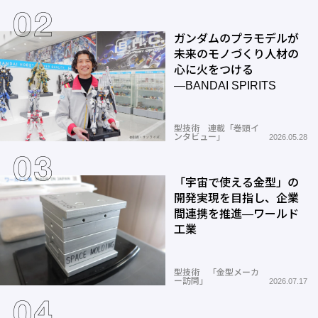
ガンダムのプラモデルが
未来のモノづくり人材の
心に火をつける
―BANDAI SPIRITS
型技術 連載「巻頭イ
ンタビュー」
2026.05.28
「宇宙で使える金型」の
開発実現を目指し、企業
間連携を推進―ワールド
工業
型技術 「金型メーカ
ー訪問」
2026.07.17