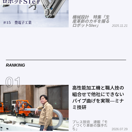
機械設計 特集「生
産革新のカギを握る
ロボットSIer」
2025.11.21
RANKING
高性能加工機と職人技の
組合せで他社にできない
パイプ曲げを実現―ミナ
ミ技研
プレス技術 連載「モ
ノづくり革新の旗手た
ち」
2026.07.29