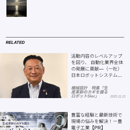
RELATED
活動内容のレベルアップ
を図り、 自動化業界全体
の発展に貢献―（一社）
日本ロボットシステムイ
ンテグレータ協会
機械設計 特集「生
産革新のカギを握る
ロボットSIer」
2025.11.21
豊富な経験と最新技術で
現場の悩みを解決！ー豊
電子工業【PR】