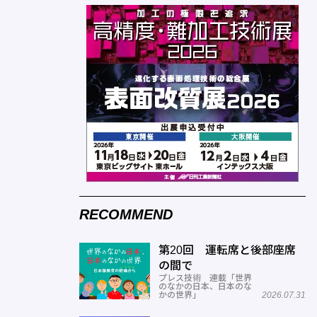
RECOMMEND
第20回 運転席と後部座席
の間で
プレス技術 連載「世界
のなかの日本、日本のな
かの世界」
2026.07.31