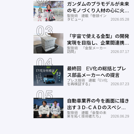
ガンダムのプラモデルが未来
のモノづくり人材の心に火を
型技術 連載「巻頭イン
つける―BANDAI SPIRITS
タビュー」
2026.05.28
「宇宙で使える金型」の開発
実現を目指し、企業間連携を
型技術 「金型メーカー
推進―ワールド工業
訪問」
2026.07.17
最終回 EV化の総括とプレ
ス部品メーカーへの提言
プレス技術 連載「EV化
を再検証する」
2026.07.23
自動車業界の今を画面に描き
出す３Ｄ-ＣＡＤのスペシャ
型技術 連載「金型の未
リストとしての成長と展望ー
来を拓く技術者たち」
2026.06.29
サン