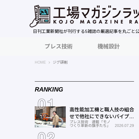
日刊工業新聞社が刊行する5雑誌の厳選記事を丸ごと
プレス技術
機械設計
工場マガジンラック｜日刊工業新聞社
HOME
ジグ研削
RANKING
高性能加工機と職人技の組合
せで他社にできないパイプ曲
プレス技術 連載「モノ
げを実現―ミナミ技研
づくり革新の旗手たち」
2026.07.29