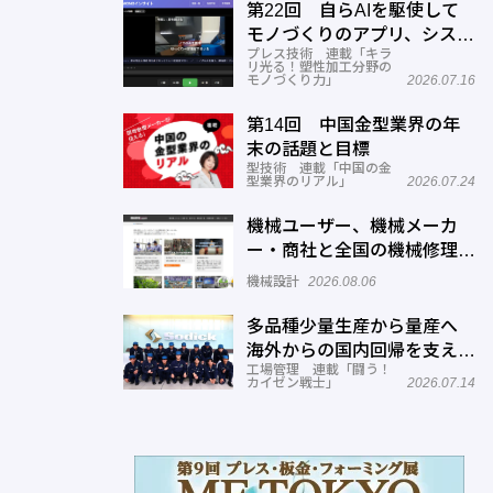
第22回 自らAIを駆使して
モノづくりのアプリ、システ
プレス技術 連載「キラ
ムを開発する─オーテック
リ光る！塑性加工分野の
モノづくり力」
2026.07.16
第14回 中国金型業界の年
末の話題と目標
型技術 連載「中国の金
型業界のリアル」
2026.07.24
機械ユーザー、機械メーカ
ー・商社と全国の機械修理業
者をマッチングするサービス
機械設計
2026.08.06
を展開―機械修理ドットコム
多品種少量生産から量産へ
海外からの国内回帰を支える
工場管理 連載「闘う！
現場改善―ソディック 加賀
カイゼン戦士」
2026.07.14
事業所