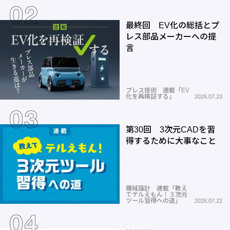
最終回 EV化の総括とプ
レス部品メーカーへの提
言
プレス技術 連載「EV
化を再検証する」
2026.07.23
第30回 3次元CADを習
得するために大事なこと
機械設計 連載「教え
てテルえもん！３次元
ツール習得への道」
2026.07.22