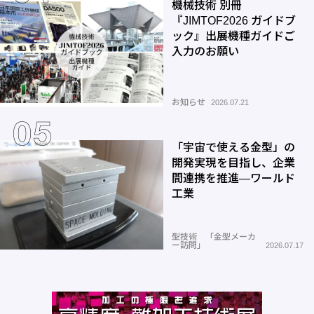
機械技術 別冊
『JIMTOF2026 ガイドブ
ック』出展機種ガイドご
入力のお願い
お知らせ
2026.07.21
「宇宙で使える金型」の
開発実現を目指し、企業
間連携を推進―ワールド
工業
型技術 「金型メーカ
ー訪問」
2026.07.17