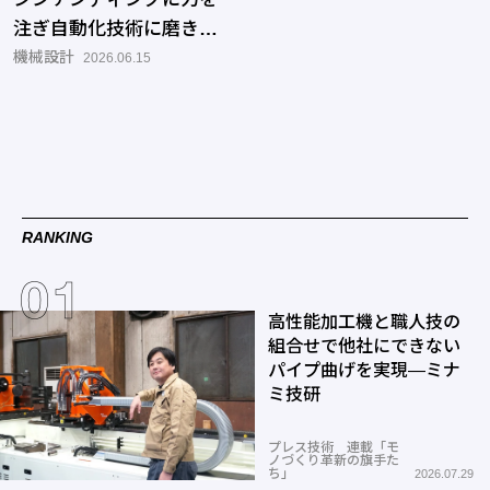
注ぎ自動化技術に磨きを
かける―TMCシステム
機械設計
2026.06.15
RANKING
高性能加工機と職人技の
組合せで他社にできない
パイプ曲げを実現―ミナ
ミ技研
プレス技術 連載「モ
ノづくり革新の旗手た
ち」
2026.07.29