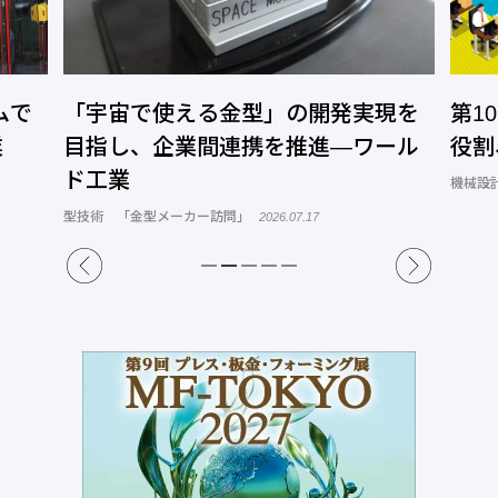
ムで
「宇宙で使える金型」の開発実現を
第1
業
目指し、企業間連携を推進―ワール
役割
ド工業
機械設計
型技術 「金型メーカー訪問」
2026.07.17