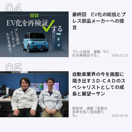
最終回 EV化の総括とプ
レス部品メーカーへの提
言
プレス技術 連載「EV
化を再検証する」
2026.07.23
自動車業界の今を画面に
描き出す３Ｄ-ＣＡＤのス
ペシャリストとしての成
長と展望ーサン
型技術 連載「金型の
未来を拓く技術者た
ち」
2026.06.29