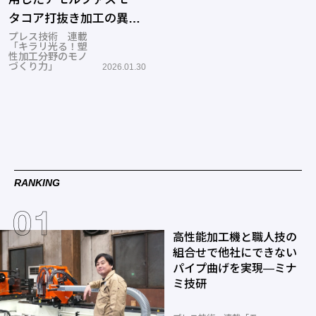
タコア打抜き加工の異常
検知システム ─長野県工
プレス技術 連載
「キラリ光る！塑
業技術総合センター、ナ
性加工分野のモノ
づくり力」
2026.01.30
カムラマジック
RANKING
高性能加工機と職人技の
組合せで他社にできない
パイプ曲げを実現―ミナ
ミ技研