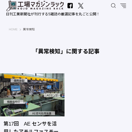
日刊工業新聞社が刊行する5雑誌の厳選記事を丸ごと公開！
工場マガジンラック｜日刊工業新聞社
HOME
異常検知
「異常検知」に関する記事
第17回 AE センサを活
用したアモルファスモー