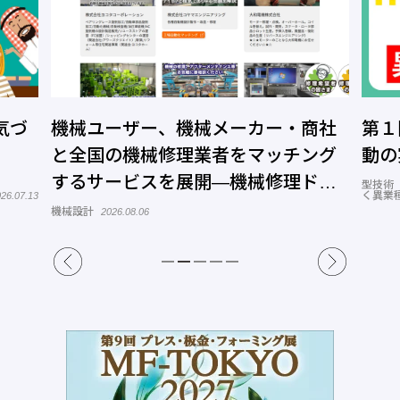
気づ
機械ユーザー、機械メーカー・商社
第１
と全国の機械修理業者をマッチング
動の
するサービスを展開―機械修理ドッ
型技術
く異業
26.07.13
トコム
機械設計
2026.08.06