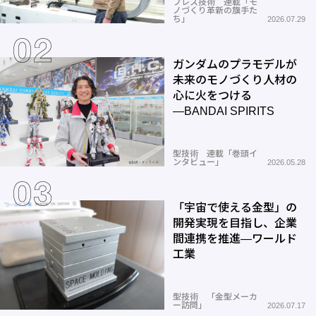
プレス技術 連載「モ
ノづくり革新の旗手た
ち」
2026.07.29
ガンダムのプラモデルが
未来のモノづくり人材の
心に火をつける
―BANDAI SPIRITS
型技術 連載「巻頭イ
ンタビュー」
2026.05.28
「宇宙で使える金型」の
開発実現を目指し、企業
間連携を推進―ワールド
工業
型技術 「金型メーカ
ー訪問」
2026.07.17