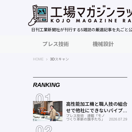
日刊工業新聞社が刊行する5雑誌の厳選記事を丸ごと
プレス技術
機械設計
工場マガジンラック｜日刊工業新聞社
HOME
3Dスキャン
RANKING
高性能加工機と職人技の組合
せで他社にできないパイプ曲
プレス技術 連載「モノ
げを実現―ミナミ技研
づくり革新の旗手たち」
2026.07.29