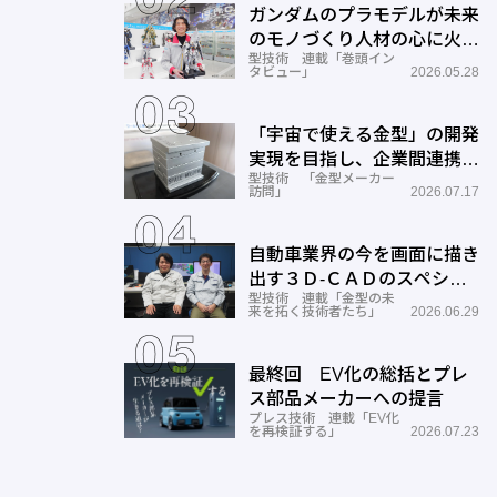
ガンダムのプラモデルが未来
のモノづくり人材の心に火を
型技術 連載「巻頭イン
つける―BANDAI SPIRITS
タビュー」
2026.05.28
「宇宙で使える金型」の開発
実現を目指し、企業間連携を
型技術 「金型メーカー
推進―ワールド工業
訪問」
2026.07.17
自動車業界の今を画面に描き
出す３Ｄ-ＣＡＤのスペシャ
型技術 連載「金型の未
リストとしての成長と展望ー
来を拓く技術者たち」
2026.06.29
サン
最終回 EV化の総括とプレ
ス部品メーカーへの提言
プレス技術 連載「EV化
を再検証する」
2026.07.23