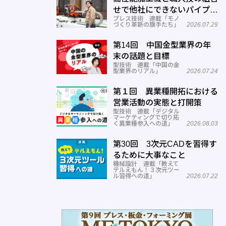
せで他社にできないパイプ曲
プレス技術 連載「モノ
げを実現―ミナミ技研
づくり革新の旗手たち」
2026.07.29
第14回 中国金型業界の年
末の話題と目標
型技術 連載「中国の金
型業界のリアル」
2026.07.24
第１回 異業種開拓における
営業活動の実態と打開策
型技術 連載「デジタル
マーケティングで切り拓
く異業種参入への道」
2026.08.03
第30回 3次元CADを習得す
るために大事なこと
機械設計 連載「教えて
テルえもん！３次元ツー
ル習得への道」
2026.07.22