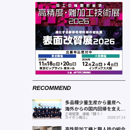
RECOMMEND
多品種少量生産から量産へ
海外からの国内回帰を支える
工場管理 連載「闘う！
現場改善―ソディック 加賀
カイゼン戦士」
2026.07.14
事業所
高性能加工機と職人技の組合